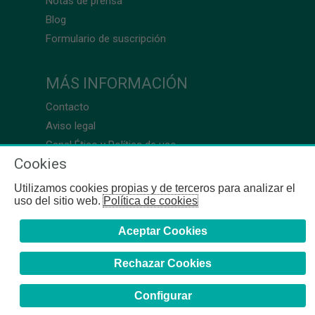
Notas de prensa
Blog
Formulario de suscripción
MÁS INFORMACIÓN
Contacto
Aviso legal
Canal Ético y Política de uso
Cookies
Utilizamos cookies propias y de terceros para analizar el
uso del sitio web.
Política de cookies
Aceptar Cookies
Rechazar Cookies
Configurar
COFB
- 2024 | Gerona, 64-66 - 08009 Barcelona - Tel. +34