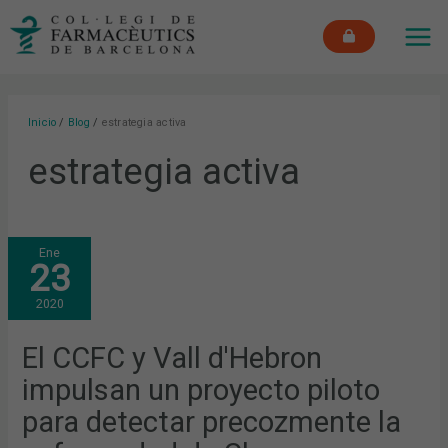
Ir
MAI
al
ME
contenido
Inicio
Blog
estrategia activa
estrategia activa
EL
Ene
CCFC
23
Y
VALL
D'HEBRON
2020
IMPULSAN
UN
PROYECTO
PILOTO
El CCFC y Vall d'Hebron
PARA
DETECTAR
impulsan un proyecto piloto
PRECOZMENTE
LA
ENFERMEDAD
para detectar precozmente la
DE
CHAGAS