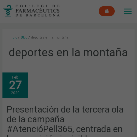
Ir
MAI
al
ME
contenido
Inicio
Blog
deportes en la montaña
deportes en la montaña
PRESENTACIÓN
Feb
DE
27
LA
TERCERA
OLA
2020
DE
LA
CAMPAÑA
#ATENCIÓPELL365,
Presentación de la tercera ola
CENTRADA
EN
de la campaña
LA
EXPOSICIÓN
INVISIBLE
#AtencióPell365, centrada en