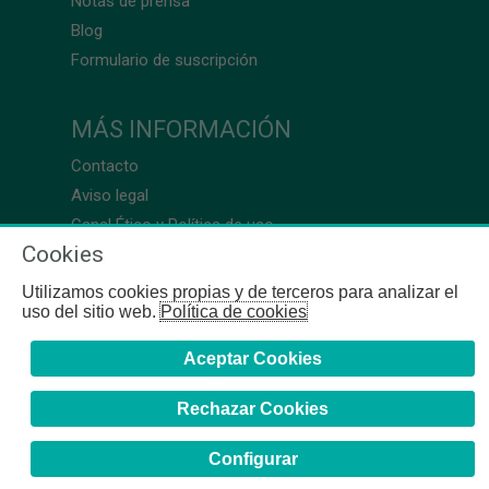
Notas de prensa
Blog
Formulario de suscripción
MÁS INFORMACIÓN
Contacto
Aviso legal
Canal Ético y Política de uso
Cookies
Utilizamos cookies propias y de terceros para analizar el
uso del sitio web.
Política de cookies
Aceptar Cookies
Rechazar Cookies
Configurar
COFB
- 2024 | Gerona, 64-66 - 08009 Barcelona - Tel. +34