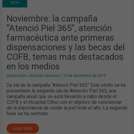
2019
365”,
ATENCIÓN
FARMACÉUTICA
ANTE
Noviembre: la campaña
PRIMERAS
DISPENSACIONES
“Atenció Piel 365”, atención
Y
LAS
BECAS
farmacéutica ante primeras
DEL
COFB,
dispensaciones y las becas del
TEMAS
MÁS
DESTACADOS
COFB, temas más destacados
EN
LOS
en los medios
MEDIOS
Destacados
,
Noticias farmacia
/
13 de diciembre de 2019
2a ola de la campaña “Atenció Piel 365” Este otoño se ha
presentado la segunda ola de Atención Piel 365, una
campaña anual que se está llevando a cabo desde el
COFB y el Hospital Clínic con el objetivo de concienciar
de la importancia de cuidar la piel todo el año. La segunda
fase se ha centrado
LEER MÁS