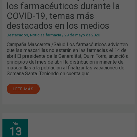
19,
los farmacéuticos durante la
TEMAS
MÁS
COVID-19, temas más
DESTACADOS
EN
LOS
destacados en los medios
MEDIOS
Destacados
,
Noticias farmacia
/
29 de mayo de 2020
Campaña Mascareta /Salud Los farmacéuticos advierten
que las mascarillas no estarán en las farmacias el 14 de
abril El presidente de la Generalitat, Quim Torra, anunció a
principios del mes de abril la distribución inminente de
mascarillas a la población al finalizar las vacaciones de
Semana Santa. Teniendo en cuenta que
LEER MÁS
NOVIEMBRE:
Dic
LA
13
CAMPAÑA
“ATENCIÓ
PIEL