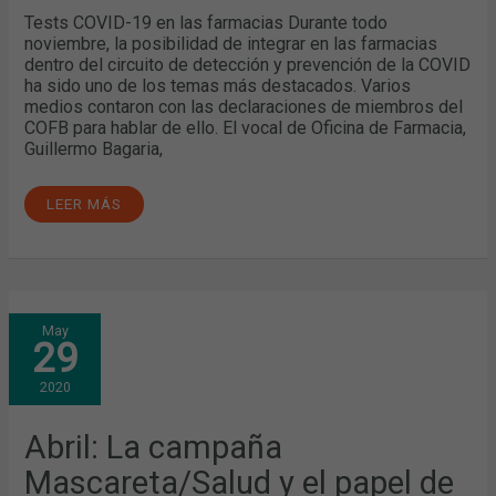
LOS
Tests COVID-19 en las farmacias Durante todo
MEDIOS
noviembre, la posibilidad de integrar en las farmacias
dentro del circuito de detección y prevención de la COVID
ha sido uno de los temas más destacados. Varios
medios contaron con las declaraciones de miembros del
COFB para hablar de ello. El vocal de Oficina de Farmacia,
Guillermo Bagaria,
LEER MÁS
ABRIL:
May
LA
29
CAMPAÑA
MASCARETA/SALUD
Y
2020
EL
PAPEL
DE
LOS
Abril: La campaña
FARMACÉUTICOS
DURANTE
Mascareta/Salud y el papel de
LA
COVID-