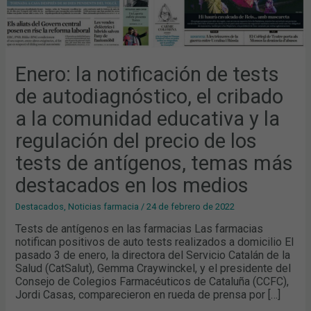
DEL
PRECIO
DE
LOS
TESTS
DE
ANTÍGENOS,
TEMAS
Enero: la notificación de tests
MÁS
DESTACADOS
de autodiagnóstico, el cribado
EN
LOS
MEDIOS
a la comunidad educativa y la
regulación del precio de los
tests de antígenos, temas más
destacados en los medios
Destacados
,
Noticias farmacia
/
24 de febrero de 2022
Tests de antígenos en las farmacias Las farmacias
notifican positivos de auto tests realizados a domicilio El
pasado 3 de enero, la directora del Servicio Catalán de la
Salud (CatSalut), Gemma Craywinckel, y el presidente del
Consejo de Colegios Farmacéuticos de Cataluña (CCFC),
Jordi Casas, comparecieron en rueda de prensa por […]