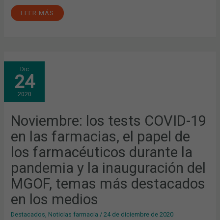
LEER MÁS
NOVIEMBRE:
Dic
LOS
24
TESTS
COVID-
19
2020
EN
LAS
FARMACIAS,
EL
Noviembre: los tests COVID-19
PAPEL
DE
en las farmacias, el papel de
LOS
FARMACÉUTICOS
DURANTE
los farmacéuticos durante la
LA
PANDEMIA
pandemia y la inauguración del
Y
LA
INAUGURACIÓN
MGOF, temas más destacados
DEL
MGOF,
en los medios
TEMAS
MÁS
DESTACADOS
Destacados
,
Noticias farmacia
/
24 de diciembre de 2020
EN