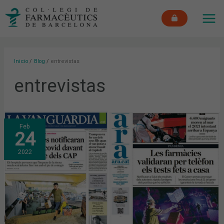
Ir
MAI
al
ME
contenido
Inicio
Blog
entrevistas
entrevistas
ENERO:
Feb
LA
24
NOTIFICACIÓN
DE
TESTS
2022
DE
AUTODIAGNÓSTICO,
EL
CRIBADO
A
LA
COMUNIDAD
EDUCATIVA
Y
LA
REGULACIÓN