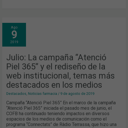
JULIO:
Ago
LA
9
CAMPAÑA
“ATENCIÓ
PIEL
2019
365”
Y
EL
REDISEÑO
Julio: La campaña “Atenció
DE
LA
Piel 365” y el rediseño de la
WEB
INSTITUCIONAL,
TEMAS
web institucional, temas más
MÁS
DESTACADOS
destacados en los medios
EN
LOS
MEDIOS
Destacados
,
Noticias farmacia
/
9 de agosto de 2019
Campaña “Atenció Piel 365” En el marco de la campaña
“Atenció Piel 365” iniciada el pasado mes de junio, el
COFB ha continuado teniendo impactos en diversos
espacios de los medios de comunicación como el
programa “Connectats” de Ràdio Terrassa, que hizo una