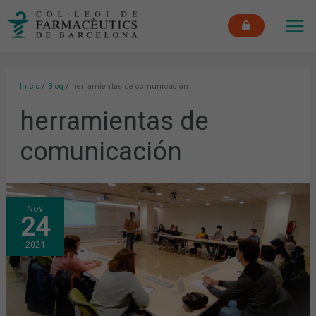
Ir
MAI
al
ME
contenido
Inicio
Blog
herramientas de comunicación
herramientas de
comunicación
COUNSELLING:
Nov
¿CÓMO
24
COMUNICARNOS
MEJOR
CON
2021
LOS
PACIENTES?