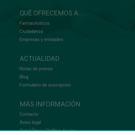
QUÉ OFRECEMOS A...
Farmacéuticos
Ciudadanos
Empresas y entidades
ACTUALIDAD
Notas de prensa
Blog
Formulario de suscripción
MÁS INFORMACIÓN
Contacto
Aviso legal
Canal Ético y Política de uso