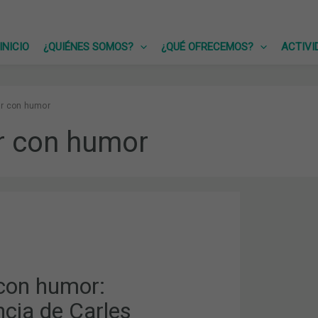
INICIO
¿QUIÉNES SOMOS?
¿QUÉ OFRECEMOS?
ACTIVI
r con humor
r con humor
IA
con humor:
ncia de Carles