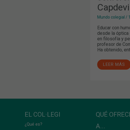
Capdevil
Mundo colegial
/
Educar con humor
desde la óptica
en filosofía y pe
profesor de Com
Ha obtenido, ent
LEER MÁS
EL COL·LEGI
QUÉ OFRE
¿Qué es?
A...