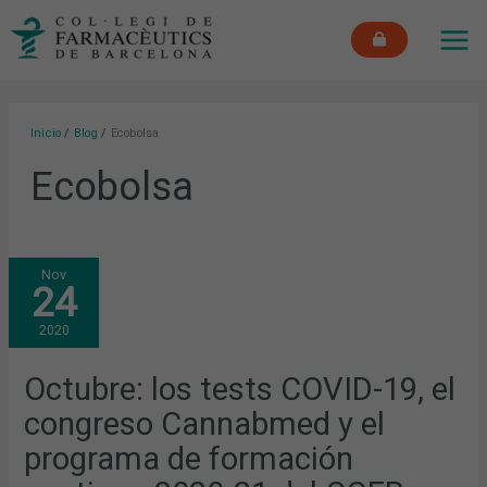
Ir
MAI
al
ME
contenido
Inicio
Blog
Ecobolsa
Ecobolsa
OCTUBRE:
Nov
LOS
24
TESTS
COVID-
19,
2020
EL
CONGRESO
CANNABMED
Y
Octubre: los tests COVID-19, el
EL
PROGRAMA
congreso Cannabmed y el
DE
FORMACIÓN
CONTINUA
programa de formación
2020-
21