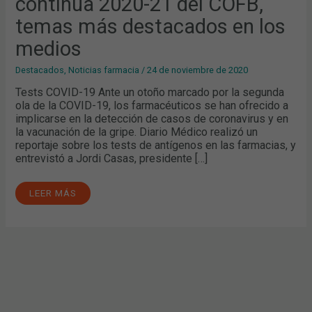
continua 2020-21 del COFB,
DEL
COFB,
TEMAS
temas más destacados en los
MÁS
DESTACADOS
medios
EN
LOS
MEDIOS
Destacados
,
Noticias farmacia
/
24 de noviembre de 2020
Tests COVID-19 Ante un otoño marcado por la segunda
ola de la COVID-19, los farmacéuticos se han ofrecido a
implicarse en la detección de casos de coronavirus y en
la vacunación de la gripe. Diario Médico realizó un
reportaje sobre los tests de antígenos en las farmacias, y
entrevistó a Jordi Casas, presidente […]
LEER MÁS