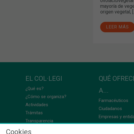
ovolactovegetari
mayoría de vege
origen vegetal, [
LEER MÁS
EL COL·LEGI
QUÉ OFRE
¿Qué es?
A...
¿Cómo se organiza?
Farmacéuticos
Actividades
Ciudadanos
Trámitas
Empresas y entid
Transparencia
Cookies