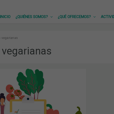
INICIO
¿QUIÉNES SOMOS?
¿QUÉ OFRECEMOS?
ACTIVI
s vegarianas
 vegarianas
NAS
NTOS
OS.