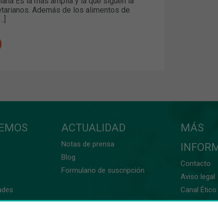
ana Es la más amplia y la que siguen la
tarianos. Además de los alimentos de
…]
CEMOS
ACTUALIDAD
MÁS
Notas de prensa
INFOR
Blog
Contacto
Formulario de suscripción
Aviso legal
ades
Canal Ético 