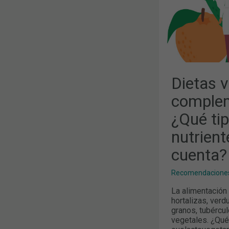
NUTRIENTE
DEBEMOS
TENER
EN
CUENTA?
Dietas 
complem
¿Qué ti
nutrien
cuenta?
Recomendaciones
La alimentación
hortalizas, verd
granos, tubércul
vegetales. ¿Qué