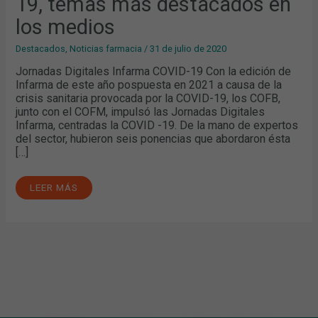
19, temas más destacados en
TEMAS
MÁS
DESTACADOS
los medios
EN
LOS
MEDIOS
Destacados
,
Noticias farmacia
/
31 de julio de 2020
Jornadas Digitales Infarma COVID-19 Con la edición de
Infarma de este año pospuesta en 2021 a causa de la
crisis sanitaria provocada por la COVID-19, los COFB,
junto con el COFM, impulsó las Jornadas Digitales
Infarma, centradas la COVID -19. De la mano de expertos
del sector, hubieron seis ponencias que abordaron ésta
[…]
LEER MÁS