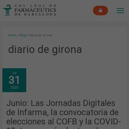
Ir
MAI
al
ME
contenido
Inicio
Blog
diario de girona
diario de girona
JUNIO:
Jul
LAS
31
JORNADAS
DIGITALES
DE
2020
INFARMA,
LA
CONVOCATORIA
DE
Junio: Las Jornadas Digitales
ELECCIONES
AL
de Infarma, la convocatoria de
COFB
Y
LA
elecciones al COFB y la COVID-
COVID-
19,