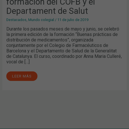
formación del COFB y el
Y
EL
DEPARTAMENT
Departament de Salut
DE
SALUT
Destacados
,
Mundo colegial
/
11 de julio de 2019
Durante los pasados meses de mayo y junio, se celebró
la primera edición de la formación “Buenas prácticas de
distribución de medicamentos”, organizada
conjuntamente por el Colegio de Farmacéuticos de
Barcelona y el Departamento de Salud de la Generalitat
de Catalunya. El curso, coordinado por Anna Maria Culleré,
vocal de […]
LEER MÁS