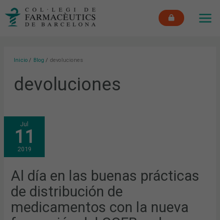
Ir
MAI
al
ME
contenido
Inicio
Blog
devoluciones
devoluciones
AL
Jul
DÍA
11
EN
LAS
BUENAS
2019
PRÁCTICAS
DE
DISTRIBUCIÓN
DE
Al día en las buenas prácticas
MEDICAMENTOS
CON
de distribución de
LA
NUEVA
FORMACIÓN
medicamentos con la nueva
DEL
COFB