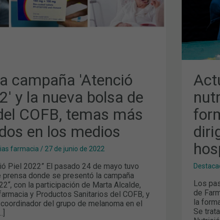
DIRI
A
LA
FAR
HOS
S
a campaña 'Atenció
Act
2' y la nueva bolsa de
nutr
 del COFB, temas más
for
dos en los medios
diri
hos
cias farmacia
/
27 de junio de 2022
ó Piel 2022” El pasado 24 de mayo tuvo
Destaca
de prensa donde se presentó la campaña
Los pas
22“, con la participación de Marta Alcalde,
de Farm
armacia y Productos Sanitarios del COFB, y
la forma
coordinador del grupo de melanoma en el
Se trat
…]