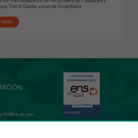
ón de Farmacéuticos de Hospitales de Catalunya y
a por David Conde, vocal de Hospitales
R MÁS
MACIÓN
y Política de uso