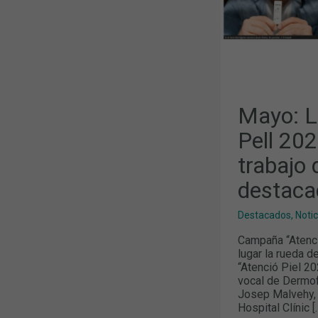
DE
TRABAJO
DEL
COFB,
TEMAS
MÁS
DESTACADO
EN
LOS
MEDIOS
Mayo: L
Pell 202
trabajo
destaca
Destacados
,
Noti
Campaña “Atenci
lugar la rueda 
“Atenció Piel 20
vocal de Dermof
Josep Malvehy, 
Hospital Clínic [