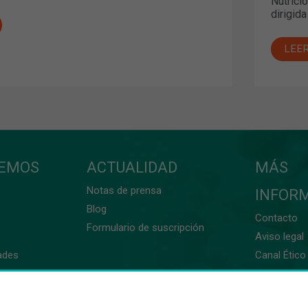
Nutrici
dirigid
LEE
CEMOS
ACTUALIDAD
MÁS
Notas de prensa
INFOR
Blog
Contacto
Formulario de suscripción
Aviso legal
ades
Canal Ético 