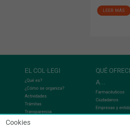
LEER MÁS
EL COL·LEGI
QUÉ OFRE
¿Qué es?
A...
¿Cómo se organiza?
Farmacéuticos
Actividades
Ciudadanos
Trámitas
Empresas y entid
Transparencia
Cookies