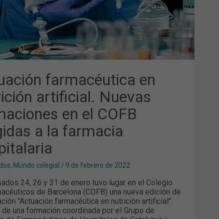
GIDAS
MACIA
PITALARIA
uación farmacéutica en
ición artificial. Nuevas
maciones en el COFB
gidas a la farmacia
pitalaria
dos
,
Mundo colegial
/
9 de febrero de 2022
ados 24, 26 y 31 de enero tuvo lugar en el Colegio
acéuticos de Barcelona (COFB) una nueva edición de
ción "Actuación farmacéutica en nutrición artificial".
a de una formación coordinada por el Grupo de