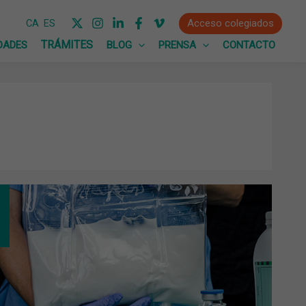
Acceso colegiados
CA
ES
DADES
BLOG
PRENSA
CONTACTO
UACIÓN
MACÉUTICA
RICIÓN
FICIAL.
VAS
MACIONES
B