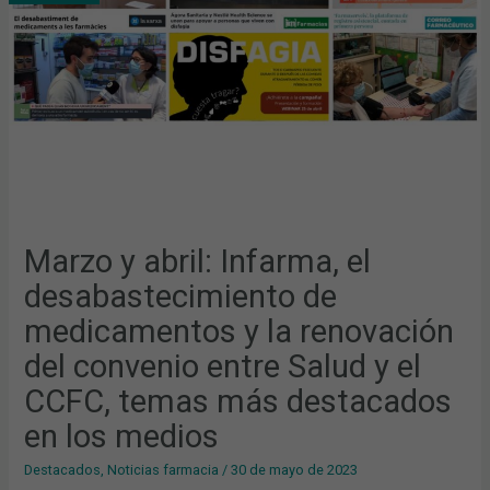
DE
MEDICAMENTOS
Y
LA
RENOVACIÓN
DEL
CONVENIO
ENTRE
SALUD
Y
EL
CCFC,
TEMAS
MÁS
DESTACADOS
EN
LOS
MEDIOS
Marzo y abril: Infarma, el
desabastecimiento de
medicamentos y la renovación
del convenio entre Salud y el
CCFC, temas más destacados
en los medios
Destacados
,
Noticias farmacia
/
30 de mayo de 2023