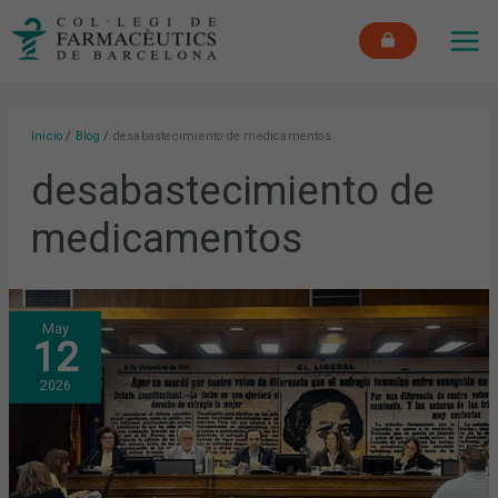
Ir
MAI
al
ME
contenido
Inicio
Blog
desabastecimiento de medicamentos
desabastecimiento de
medicamentos
FARMACÉUTICOS
May
Y
12
MÉDICOS
DE
BARCELONA
2026
PROPONEN
AL
SENADO
UN
PLAN
DE
CHOQUE
CONTRA