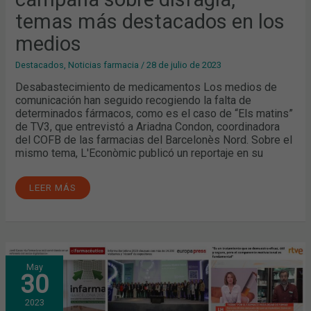
temas más destacados en los
medios
Destacados
,
Noticias farmacia
/
28 de julio de 2023
Desabastecimiento de medicamentos Los medios de
comunicación han seguido recogiendo la falta de
determinados fármacos, como es el caso de “Els matins”
de TV3, que entrevistó a Ariadna Condon, coordinadora
del COFB de las farmacias del Barcelonès Nord. Sobre el
mismo tema, L'Econòmic publicó un reportaje en su
LEER MÁS
MARZO
May
Y
30
ABRIL:
INFARMA,
EL
2023
DESABASTECIMIENTO