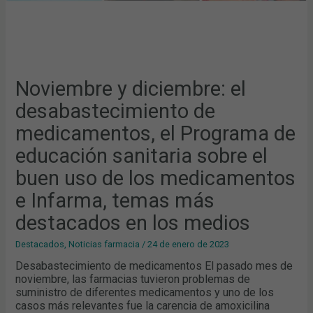
USO
DE
LOS
MEDICAMENTOS
E
INFARMA,
TEMAS
MÁS
DESTACADOS
Noviembre y diciembre: el
EN
LOS
desabastecimiento de
MEDIOS
medicamentos, el Programa de
educación sanitaria sobre el
buen uso de los medicamentos
e Infarma, temas más
destacados en los medios
Destacados
,
Noticias farmacia
/
24 de enero de 2023
Desabastecimiento de medicamentos El pasado mes de
noviembre, las farmacias tuvieron problemas de
suministro de diferentes medicamentos y uno de los
casos más relevantes fue la carencia de amoxicilina