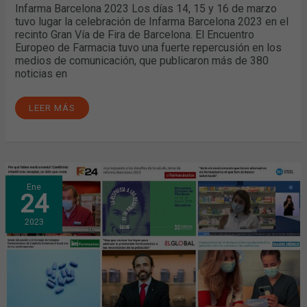
Infarma Barcelona 2023 Los días 14, 15 y 16 de marzo
tuvo lugar la celebración de Infarma Barcelona 2023 en el
recinto Gran Vía de Fira de Barcelona. El Encuentro
Europeo de Farmacia tuvo una fuerte repercusión en los
medios de comunicación, que publicaron más de 380
noticias en
LEER MÁS
NOVIEMBRE
Ene
Y
24
DICIEMBRE:
EL
DESABASTECIMIENTO
2023
DE
MEDICAMENTOS,
EL
PROGRAMA
DE
EDUCACIÓN
SANITARIA
SOBRE
EL
BUEN