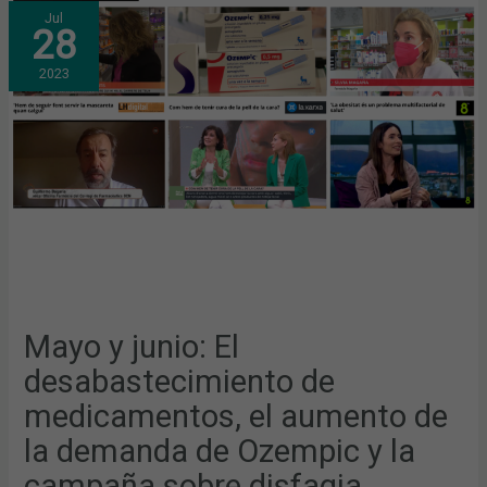
MAYO
Jul
Y
28
JUNIO:
EL
DESABASTECIMIENTO
2023
DE
MEDICAMENTOS,
EL
AUMENTO
DE
LA
DEMANDA
DE
OZEMPIC
Y
LA
CAMPAÑA
SOBRE
DISFAGIA,
TEMAS
MÁS
DESTACADOS
EN
LOS
Mayo y junio: El
MEDIOS
desabastecimiento de
medicamentos, el aumento de
la demanda de Ozempic y la
campaña sobre disfagia,