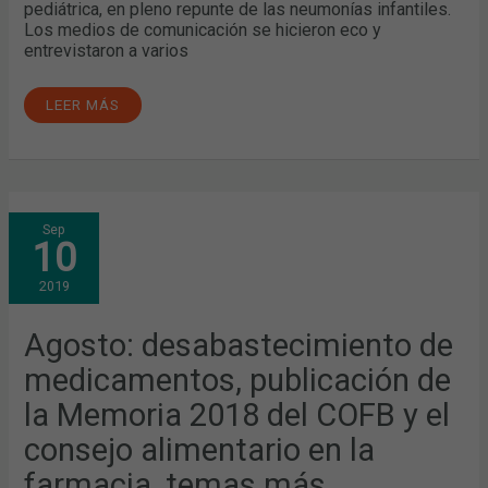
pediátrica, en pleno repunte de las neumonías infantiles.
Los medios de comunicación se hicieron eco y
entrevistaron a varios
LEER MÁS
AGOSTO:
Sep
DESABASTECIMIENTO
10
DE
MEDICAMENTOS,
PUBLICACIÓN
2019
DE
LA
MEMORIA
2018
Agosto: desabastecimiento de
DEL
COFB
medicamentos, publicación de
Y
EL
CONSEJO
la Memoria 2018 del COFB y el
ALIMENTARIO
EN
consejo alimentario en la
LA
FARMACIA,
TEMAS
farmacia, temas más
MÁS