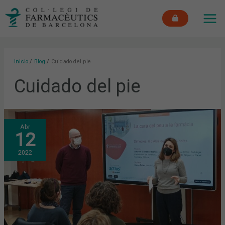
Ir
MAI
al
ME
contenido
Inicio
Blog
Cuidado del pie
Cuidado del pie
EL
Abr
CUIDADO
12
DEL
PIE
EN
2022
EL
ÁMBITO
DE
LA
OFICINA
DE
FARMACIA