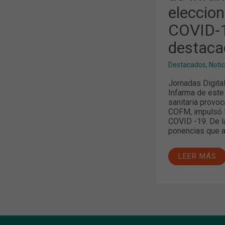
AL
eleccion
COFB
Y
LA
COVID-
COVID-
19,
destaca
TEMAS
MÁS
DESTACADO
Destacados
,
Noti
EN
LOS
Jornadas Digita
MEDIOS
Infarma de este
sanitaria provoc
COFM, impulsó l
COVID -19. De l
ponencias que a
LEER MÁS