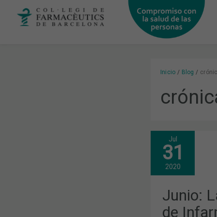
Ir
al
contenido
Inicio
Blog
cróni
crónic
Jul
JUNIO:
31
LAS
JORNADAS
DIGITALES
2020
DE
INFARMA,
LA
Junio: L
CONVOCATO
DE
de Infar
ELECCIONE