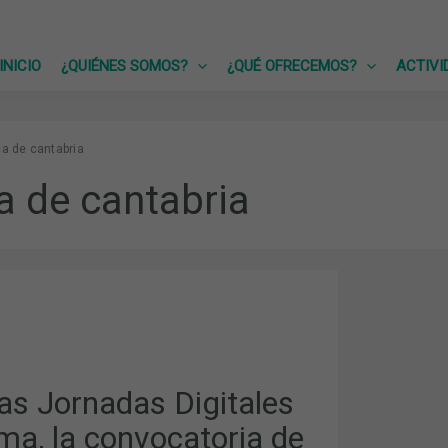
INICIO
¿QUIÉNES SOMOS?
¿QUÉ OFRECEMOS?
ACTIVI
ca de cantabria
a de cantabria
as Jornadas Digitales
RIA
ma, la convocatoria de
S