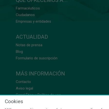
QUÉ OFRECEMOS A...
Farmacéuticos
Ciudadanos
Empresas y entidades
ACTUALIDAD
Notas de prensa
Blog
Formulario de suscripción
MÁS INFORMACIÓN
Contacto
Aviso legal
Canal Ético y Política de uso
Cookies