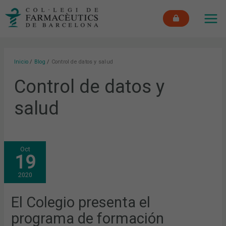
Ir
MAI
al
ME
contenido
Inicio
Blog
Control de datos y salud
Control de datos y
salud
EL
Oct
COLEGIO
19
PRESENTA
EL
PROGRAMA
2020
DE
FORMACIÓN
CONTINUADA
2020-
El Colegio presenta el
21,
ADAPTADO
programa de formación
AL
CONTEXTO