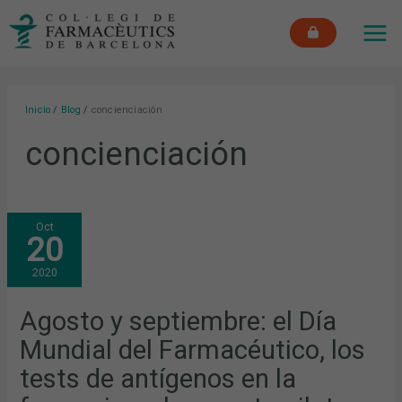
Ir
MAI
al
ME
contenido
Inicio
Blog
concienciación
concienciación
AGOSTO
Oct
Y
20
SEPTIEMBRE:
EL
DÍA
2020
MUNDIAL
DEL
FARMACÉUTICO,
LOS
Agosto y septiembre: el Día
TESTS
DE
Mundial del Farmacéutico, los
ANTÍGENOS
EN
LA
tests de antígenos en la
FARMACIA
Y