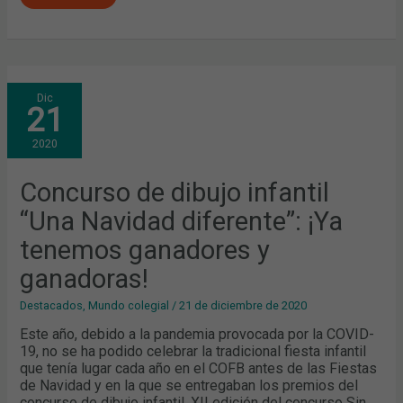
CONCURSO
Dic
DE
21
DIBUJO
INFANTIL
“UNA
2020
NAVIDAD
DIFERENTE”:
¡YA
TENEMOS
Concurso de dibujo infantil
GANADORES
Y
“Una Navidad diferente”: ¡Ya
GANADORAS!
tenemos ganadores y
ganadoras!
Destacados
,
Mundo colegial
/
21 de diciembre de 2020
Este año, debido a la pandemia provocada por la COVID-
19, no se ha podido celebrar la tradicional fiesta infantil
que tenía lugar cada año en el COFB antes de las Fiestas
de Navidad y en la que se entregaban los premios del
concurso de dibujo infantil. XII edición del concurso Sin