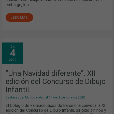
embargo, los
LEER MÁS
"UNA
Dic
NAVIDAD
4
DIFERENTE".
XII
EDICIÓN
2020
DEL
CONCURSO
DE
DIBUJO
"Una Navidad diferente". XII
INFANTIL.
edición del Concurso de Dibujo
Infantil.
Destacados
,
Mundo colegial
/
4 de diciembre de 2020
El Colegio de Farmacéuticos de Barcelona convoca la XII
edición del Concurso de Dibujo Infantil, dirigido a niños y