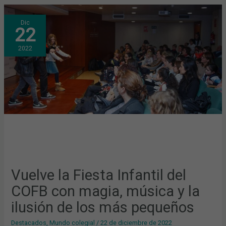
VUELVE
Dic
LA
22
FIESTA
INFANTIL
DEL
2022
COFB
CON
MAGIA,
MÚSICA
Y
LA
ILUSIÓN
DE
LOS
MÁS
PEQUEÑOS
Vuelve la Fiesta Infantil del
COFB con magia, música y la
ilusión de los más pequeños
Destacados
,
Mundo colegial
/
22 de diciembre de 2022