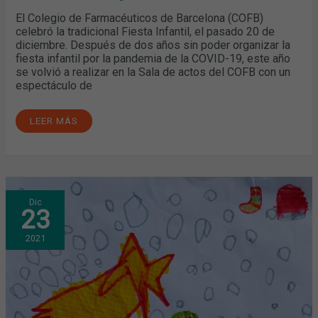
El Colegio de Farmacéuticos de Barcelona (COFB)
celebró la tradicional Fiesta Infantil, el pasado 20 de
diciembre. Después de dos años sin poder organizar la
fiesta infantil por la pandemia de la COVID-19, este año
se volvió a realizar en la Sala de actos del COFB con un
espectáculo de
LEER MÁS
CONCURSO
Dic
DE
23
DIBUJO
INFANTIL
“DIBUJA
2021
TU
VILLANCICO”:
¡YA
TENEMOS
GANADORES
Y
GANADORAS!