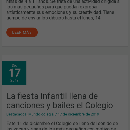
niñas de 4 a 11 años. Se trata de una actividad dirigida a
los más pequeños para que puedan expresar
artísticamente sus emociones y su creatividad. Tiene
tiempo de enviar los dibujos hasta el lunes, 14
LEER MÁS
LA
Dic
FIESTA
17
INFANTIL
LLENA
DE
2019
CANCIONES
Y
BAILES
EL
La fiesta infantil llena de
COLEGIO
canciones y bailes el Colegio
Destacados
,
Mundo colegial
/
17 de diciembre de 2019
Este 11 de diciembre el Colegio se llenó del sonido de
las voces y risas de los más pequeños con motivo de