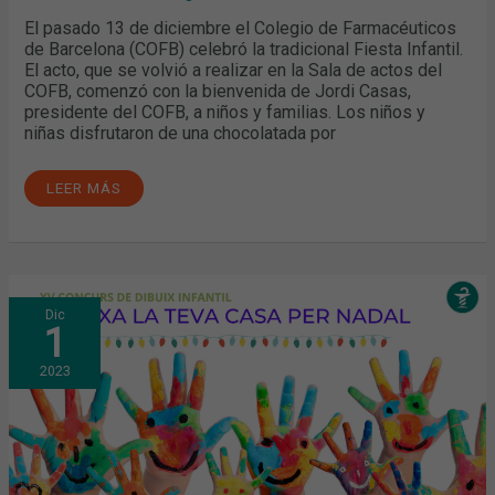
El pasado 13 de diciembre el Colegio de Farmacéuticos
de Barcelona (COFB) celebró la tradicional Fiesta Infantil.
El acto, que se volvió a realizar en la Sala de actos del
COFB, comenzó con la bienvenida de Jordi Casas,
presidente del COFB, a niños y familias. Los niños y
niñas disfrutaron de una chocolatada por
LEER MÁS
XV
Dic
CONCURSO
1
DE
DIBUJO
INFANTIL:
2023
DIBUJA
TU
CASA
EN
NAVIDAD