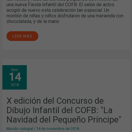
una nueva Fiesta Infantil del COFB. El salón de actos
acogió de nuevo esta celebración tan especial. Un
montón de niñas y niños disfrutaron de una merienda con
chocolatada, y de la mano
LEER MÁS
X
Nov
EDICIÓN
14
DEL
CONCURSO
DE
2018
DIBUJO
INFANTIL
DEL
COFB:
X edición del Concurso de
"LA
NAVIDAD
Dibujo Infantil del COFB: "La
DEL
PEQUEÑO
PRÍNCIPE"
Navidad del Pequeño Príncipe"
Mundo colegial
/
14 de noviembre de 2018