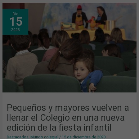
PEQUEÑOS
Dic
Y
15
MAYORES
VUELVEN
A
2023
LLENAR
EL
COLEGIO
EN
UNA
NUEVA
EDICIÓN
DE
LA
FIESTA
INFANTIL
Pequeños y mayores vuelven a
llenar el Colegio en una nueva
edición de la fiesta infantil
Destacados
,
Mundo colegial
/
15 de diciembre de 2023