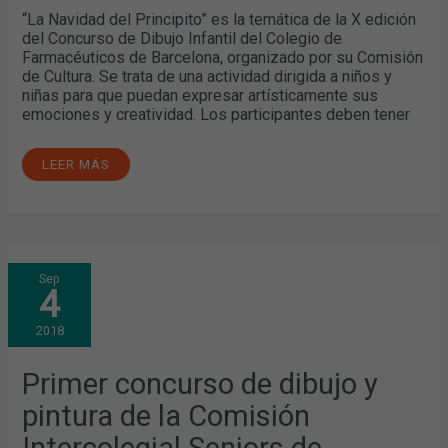
“La Navidad del Principito” es la temática de la X edición
del Concurso de Dibujo Infantil del Colegio de
Farmacéuticos de Barcelona, organizado por su Comisión
de Cultura. Se trata de una actividad dirigida a niños y
niñas para que puedan expresar artísticamente sus
emociones y creatividad. Los participantes deben tener
LEER MÁS
PRIMER
Sep
CONCURSO
4
DE
DIBUJO
Y
2018
PINTURA
DE
LA
COMISIÓN
Primer concurso de dibujo y
INTERCOLEGIAL
SENIORS
pintura de la Comisión
DE
CATALUÑA