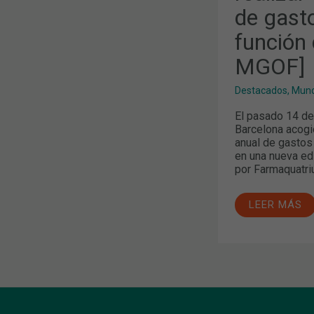
DE
de gasto
LA
FARMACIA
EN
función 
FUNCIÓN
DE
MGOF]
LA
FACTURACI
[FORO
Destacados
,
Mund
MGOF]
El pasado 14 de
Barcelona acogi
anual de gastos 
en una nueva ed
por Farmaquatriu
LEER MÁS