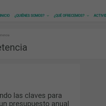
INICIO
¿QUIÉNES SOMOS?
¿QUÉ OFRECEMOS?
ACTIVI
tencia
tencia
O
TO
ndo las claves para
 un presupuesto anual