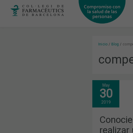
Ir
al
contenido
Inicio
Blog
compe
compe
May
CONOCIEND
30
LAS
CLAVES
PARA
2019
REALIZAR
UN
PRESUPUES
Conocie
ANUAL
DE
realizar
GASTOS