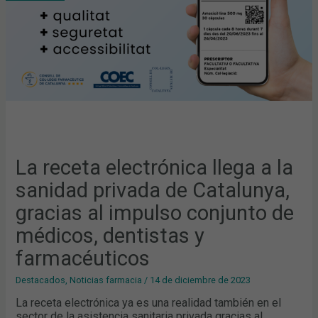
SANIDAD
PRIVADA
DE
CATALUNYA,
GRACIAS
AL
IMPULSO
CONJUNTO
DE
MÉDICOS,
DENTISTAS
Y
FARMACÉUTICOS
La receta electrónica llega a la
sanidad privada de Catalunya,
gracias al impulso conjunto de
médicos, dentistas y
farmacéuticos
Destacados
,
Noticias farmacia
/
14 de diciembre de 2023
La receta electrónica ya es una realidad también en el
sector de la asistencia sanitaria privada gracias al