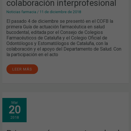
colaboración interprofesional
Noticias farmacia
/
11 de diciembre de 2018
El pasado 4 de diciembre se presentó en el COFB la
primera Guía de actuación farmacéutica en salud
bucodental, editada por el Consejo de Colegios
Farmacéuticos de Cataluña y el Colegio Oficial de
Odontólogos y Estomatólogos de Cataluña, con la
colaboración y el apoyo del Departamento de Salud. Con
la participación en el acto
LEER MÁS
PRIMERA
Mar
GUÍA
20
PARA
ACTUAR
DESDE
2018
LA
FARMACIA
ANTE
CONSULTAS