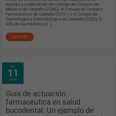
impulso y colaboración del Consejo de Colegios de
Médicos de Cataluña (CCMC), el Consejo de Colegios
Farmacéuticos de Cataluña (CCFC ) y el Colegio de
Odontólogos y Estomatólogos de Cataluña (COEC). El
40% de los médicos y […]
LEER MÁS
GUÍA
Dic
DE
11
ACTUACIÓN
FARMACÉUTICA
EN
2018
SALUD
BUCODENTAL:
UN
EJEMPLO
Guía de actuación
DE
COLABORACIÓN
farmacéutica en salud
INTERPROFESIONAL
bucodental: Un ejemplo de