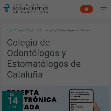
Ir
MAI
al
ME
contenido
Inicio
Blog
Colegio de Odontólogos y Estomatólogos de Cataluña
Colegio de
Odontólogos y
Estomatólogos de
Cataluña
LA
Dic
RECETA
14
ELECTRÓNICA
LLEGA
A
2023
LA