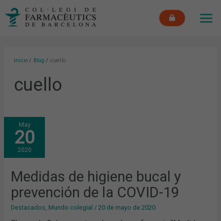
Ir
MAI
al
ME
contenido
Inicio
Blog
cuello
cuello
MEDIDAS
May
DE
20
HIGIENE
BUCAL
Y
2020
PREVENCIÓN
DE
LA
COVID-
Medidas de higiene bucal y
19
prevención de la COVID-19
Destacados
,
Mundo colegial
/
20 de mayo de 2020