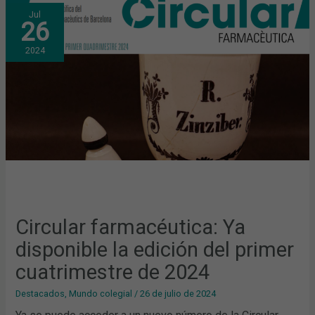
CIRCULAR
Jul
FARMACÉUTICA:
26
YA
DISPONIBLE
LA
2024
EDICIÓN
DEL
PRIMER
CUATRIMESTRE
DE
2024
Circular farmacéutica: Ya
disponible la edición del primer
cuatrimestre de 2024
Destacados
,
Mundo colegial
/
26 de julio de 2024