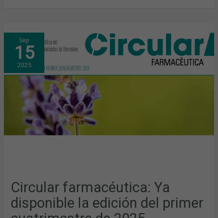
CIRCULAR
Sep
FARMACÉUTICA:
15
YA
DISPONIBLE
LA
2025
EDICIÓN
DEL
PRIMER
CUATRIMESTRE
DE
2025
Circular farmacéutica: Ya
disponible la edición del primer