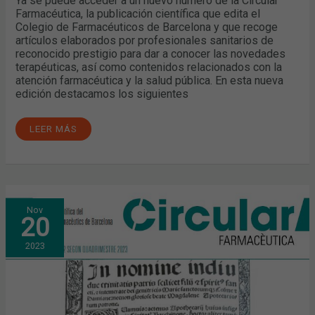
Ya se puede acceder a un nuevo número de la Circular
Farmacéutica, la publicación científica que edita el
Colegio de Farmacéuticos de Barcelona y que recoge
artículos elaborados por profesionales sanitarios de
reconocido prestigio para dar a conocer las novedades
terapéuticas, así como contenidos relacionados con la
atención farmacéutica y la salud pública. En esta nueva
edición destacamos los siguientes
LEER MÁS
CIRCULAR
Nov
FARMACÉUTICA:
20
YA
DISPONIBLE
LA
2023
EDICIÓN
DEL
SEGUNDO
CUATRIMESTRE
DE
2023