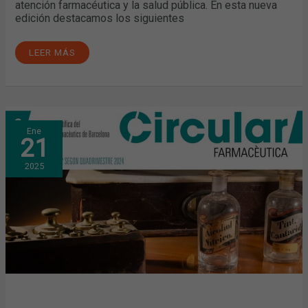
atención farmacéutica y la salud pública. En esta nueva
edición destacamos los siguientes
LEER MÁS
CIRCULAR
Ene
FARMACÉUTICA:
21
YA
DISPONIBLE
LA
2025
EDICIÓN
DEL
SEGUNDO
CUATRIMESTRE
DE
2024