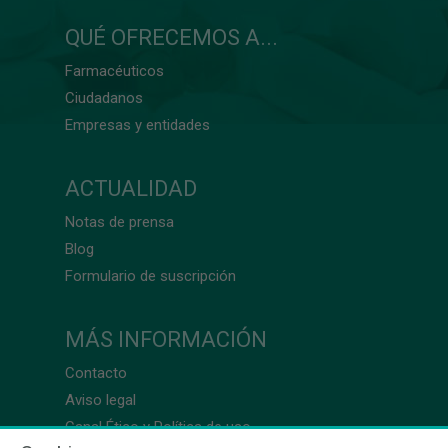
QUÉ OFRECEMOS A...
Farmacéuticos
Ciudadanos
Empresas y entidades
ACTUALIDAD
Notas de prensa
Blog
Formulario de suscripción
MÁS INFORMACIÓN
Contacto
Aviso legal
Canal Ético y Política de uso