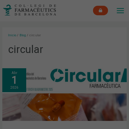
Ir
MAI
al
ME
contenido
Inicio
Blog
circular
circular
CIRCULAR
Abr
FARMACÉUTICA:
1
YA
DISPONIBLE
LA
2026
EDICIÓN
DEL
TERCER
CUATRIMESTRE
DE
2025