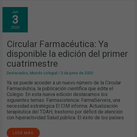
CIRCULAR
Jun
FARMACÉUTICA:
3
YA
DISPONIBLE
LA
2020
EDICIÓN
DEL
PRIMER
CUATRIMESTRE
Circular Farmacéutica: Ya
disponible la edición del primer
cuatrimestre
Destacados
,
Mundo colegial
/
3 de junio de 2020
Ya se puede acceder a un nuevo número de la Circular
Farmacéutica, la publicación científica que edita el
Colegio. En esta nueva edición destacamos los
siguientes temas: Farmasistencia: FarmaServeis, una
necesidad estratégica El CIM informa: Actualización
terapéutica del TDAH, trastorno por déficit de atención
con hiperactividad Salud pública: El éxito de los países
LEER MÁS