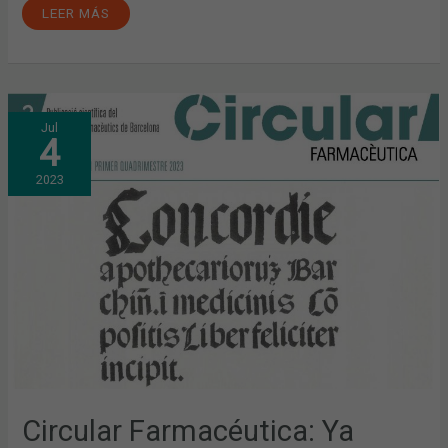
LEER MÁS
CIRCULAR
Jul
FARMACÉUTICA:
4
YA
DISPONIBLE
LA
2023
EDICIÓN
DEL
PRIMER
CUATRIMESTRE
DE
2023
Circular Farmacéutica: Ya