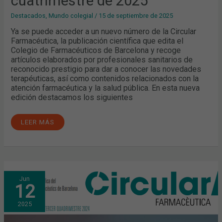
cuatrimestre de 2025
Destacados
,
Mundo colegial
/
15 de septiembre de 2025
Ya se puede acceder a un nuevo número de la Circular
Farmacéutica, la publicación científica que edita el
Colegio de Farmacéuticos de Barcelona y recoge
artículos elaborados por profesionales sanitarios de
reconocido prestigio para dar a conocer las novedades
terapéuticas, así como contenidos relacionados con la
atención farmacéutica y la salud pública. En esta nueva
edición destacamos los siguientes
LEER MÁS
CIRCULAR
Jun
FARMACÉUTICA:
12
YA
DISPONIBLE
LA
2025
EDICIÓN
DEL
TERCER