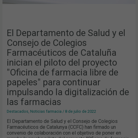
PROYECTO
"OFICINA
DE
FARMACIA
LIBRE
DE
PAPELES"
PARA
El Departamento de Salud y el
CONTINUAR
IMPULSANDO
Consejo de Colegios
LA
DIGITALIZACIÓN
DE
Farmacéuticos de Cataluña
LAS
FARMACIAS
inician el piloto del proyecto
"Oficina de farmacia libre de
papeles" para continuar
impulsando la digitalización de
las farmacias
Destacados
,
Noticias farmacia
/
8 de julio de 2022
El Departamento de Salud y el Consejo de Colegios
Farmacéuticos de Catalunya (CCFC) han firmado un
convenio de colaboración con el objetivo de poner en