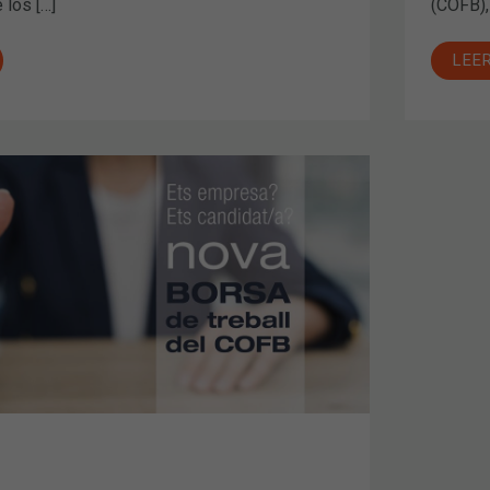
 los […]
(COFB),
LEE
O
ICOS/AS
E