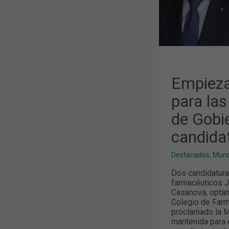
DE
GOBIERNO
DEL
COFB
CON
DOS
CANDIDATU
PROCLAMA
Empieza
para las
de Gobi
candida
Destacados
,
Mund
Dos candidatura
farmacéuticos J
Casanova, optan
Colegio de Farm
proclamado la M
mantenida para 