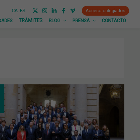
Acceso colegiados
CA
ES
DADES
BLOG
PRENSA
CONTACTO
MACIA
UEVA
RESENTACIÓN
ARA
ERCIO