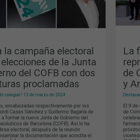
CON
MAR
GEN
Y
ANT
TOR
RAS
DAS
 la campaña electoral
La 
 elecciones de la Junta
rep
erno del COFB con dos
de 
turas proclamadas
y A
o colegial
/
13 de marzo de 2024
Destaca
s, encabezadas respectivamente por los
El 9 de
ordi Casas Sánchez y Guillermo Bagaría de
de Come
 a formar la nueva Junta de Gobierno del
celebra
acéuticos de Barcelona (COFB). Así lo ha
farmacé
esa electoral, después de la reunión
próximo
examinar la documentación que acredita el
vicetes