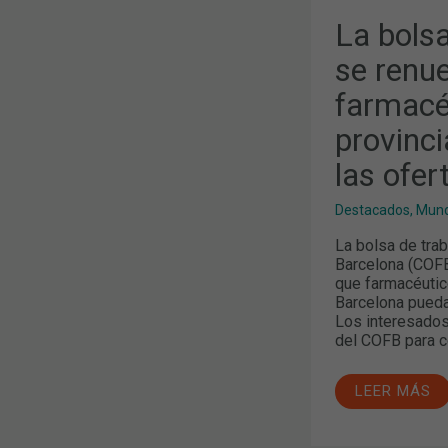
DISPONIBLE
La bols
se renue
farmacé
provinci
las ofer
Destacados
,
Mund
La bolsa de tra
Barcelona (COFB
que farmacéutic
Barcelona puedan
Los interesados 
del COFB para c
LEER MÁS