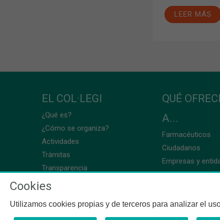
LEER MÁS
EL COL·LEGI
QUÉ OFRE
¿Qué es?
A...
¿Cómo se organiza?
Farmacéuticos
Actividades
Ciudadanos
Trámitas
Empresas y entid
Transparencia
Cookies
Utilizamos cookies propias y de terceros para analizar el uso