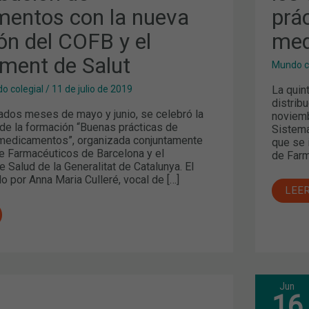
DE
entos con la nueva
prá
DIS
DE
MED
ón del COFB y el
med
ment de Salut
Mundo c
NT
La quin
o colegial
/
11 de julio de 2019
distrib
ados meses de mayo y junio, se celebró la
noviemb
 de la formación “Buenas prácticas de
Sistema
 medicamentos”, organizada conjuntamente
que se 
de Farmacéuticos de Barcelona y el
de Far
Salud de la Generalitat de Catalunya. El
o por Anna Maria Culleré, vocal de […]
LEE
Jun
LA
16
IMP