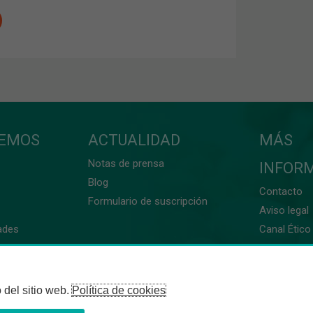
CEMOS
ACTUALIDAD
MÁS
Notas de prensa
INFOR
Blog
Contacto
Formulario de suscripción
Aviso legal
ades
Canal Ético 
 del sitio web.
Política de cookies