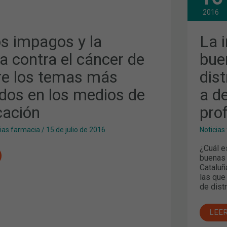
DE
LAS
2016
BUE
PRÁ
DE
os impagos y la
La 
DIS
DE
 contra el cáncer de
bue
MED
A
tre los temas más
dis
DEB
ENT
LOS
dos en los medios de
a d
PRO
S
FAR
ación
pro
cias farmacia
/
15 de julio de 2016
Noticias
IÓN
¿Cuál e
buenas 
Cataluñ
las que
de dist
LEE