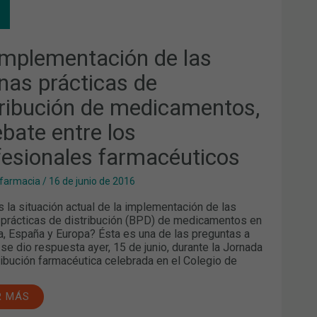
NAS
CTICAS
implementación de las
TRIBUCIÓN
nas prácticas de
ICAMENTOS,
tribución de medicamentos,
ATE
RE
ebate entre los
FESIONALES
MACÉUTICOS
fesionales farmacéuticos
 farmacia
/
16 de junio de 2016
s la situación actual de la implementación de las
prácticas de distribución (BPD) de medicamentos en
a, España y Europa? Ésta es una de las preguntas a
 se dio respuesta ayer, 15 de junio, durante la Jornada
ribución farmacéutica celebrada en el Colegio de
R MÁS