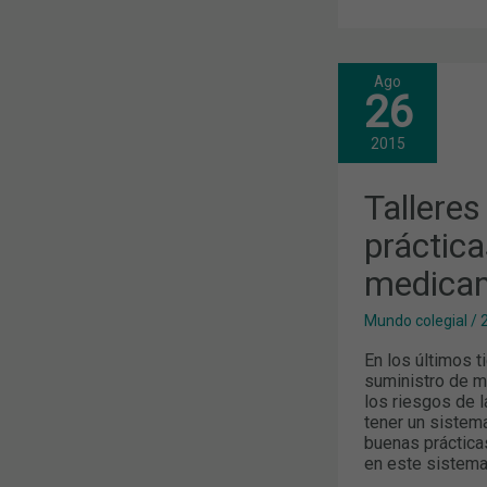
Ago
TALLERES
26
SOBRE
BUENAS
PRÁCTICAS
2015
DE
DISTRIBUCI
DE
Tallere
MEDICAMEN
práctica
medica
Mundo colegial
/
En los últimos t
suministro de 
los riesgos de l
tener un sistema
buenas práctica
en este sistema