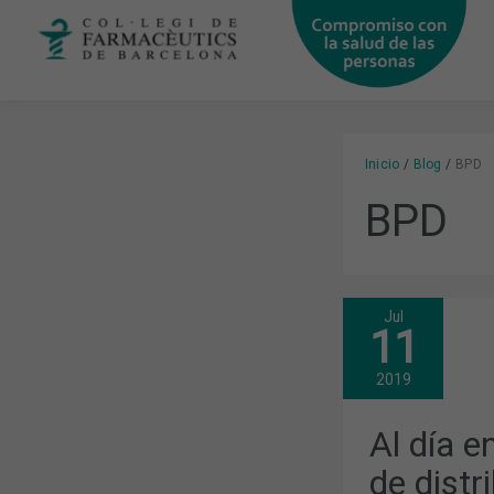
Ir
al
contenido
Inicio
Blog
BPD
BPD
Jul
AL
11
DÍA
EN
LAS
2019
BUENAS
PRÁCTICAS
DE
Al día e
DISTRIBUCI
DE
de distr
MEDICAMEN