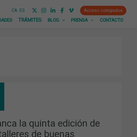
Acceso colegiados
CA
ES
DADES
BLOG
PRENSA
CONTACTO
ANCA
NTA
CIÓN
LERES
anca la quinta edición de
NAS
 talleres de buenas
CTICAS