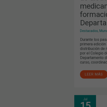
CON
medicam
LA
NUEVA
FORMACIÓN
formaci
DEL
COFB
Departa
Y
EL
DEPARTAME
Destacados
,
Mund
DE
SALUT
Durante los pas
primera edición
distribución de
por el Colegio 
Departamento de 
curso, coordinad
LEER MÁS
Jul
JUNIO:
15
LOS