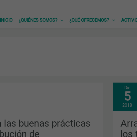
INICIO
¿QUIÉNES SOMOS?
¿QUÉ OFRECEMOS?
ACTIVI
Dic
ARR
5
LA
QUI
EDI
2018
DE
LOS
TAL
n las buenas prácticas
Arr
ÓN
DE
BUE
ibución de
los
TOS
PRÁ