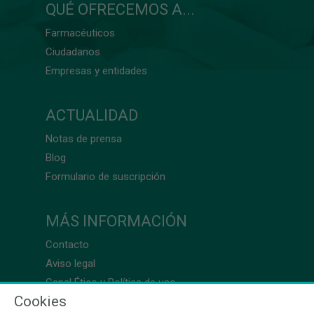
QUÉ OFRECEMOS A...
Farmacéuticos
Ciudadanos
Empresas y entidades
ACTUALIDAD
Notas de prensa
Blog
Formulario de suscripción
MÁS INFORMACIÓN
Contacto
Aviso legal
Canal Ético y Política de uso
Cookies