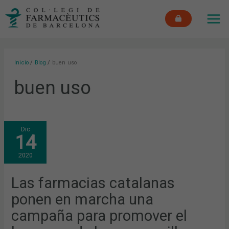
Ir
MAI
al
ME
contenido
Inicio
Blog
buen uso
buen uso
LAS
Dic
FARMACIAS
14
CATALANAS
PONEN
EN
2020
MARCHA
UNA
CAMPAÑA
PARA
Las farmacias catalanas
PROMOVER
EL
ponen en marcha una
BUEN
USO
DE
campaña para promover el
LAS
MASCARILLAS