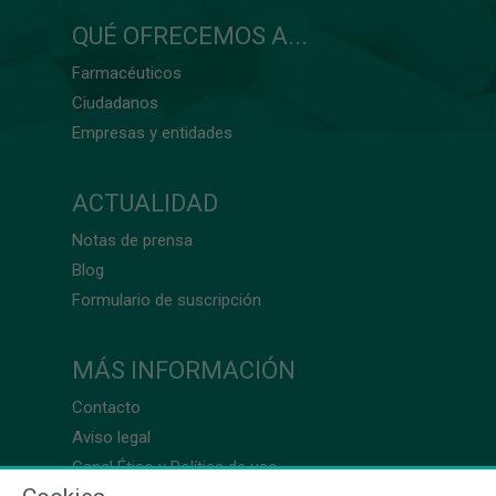
QUÉ OFRECEMOS A...
Farmacéuticos
Ciudadanos
Empresas y entidades
ACTUALIDAD
Notas de prensa
Blog
Formulario de suscripción
MÁS INFORMACIÓN
Contacto
Aviso legal
Canal Ético y Política de uso