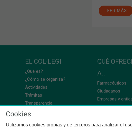
LEER MÁS
EL COL·LEGI
QUÉ OFRE
¿Qué es?
A...
¿Cómo se organiza?
Farmacéuticos
Actividades
Ciudadanos
Trámitas
Empresas y entid
Transparencia
Cookies
Utilizamos cookies propias y de terceros para analizar el uso