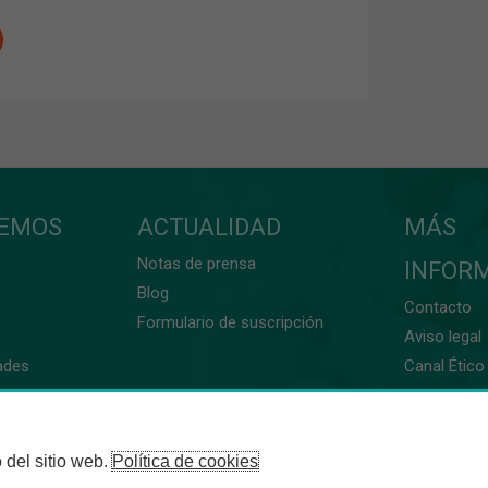
CEMOS
ACTUALIDAD
MÁS
Notas de prensa
INFOR
Blog
Contacto
Formulario de suscripción
Aviso legal
ades
Canal Ético 
 del sitio web.
Política de cookies