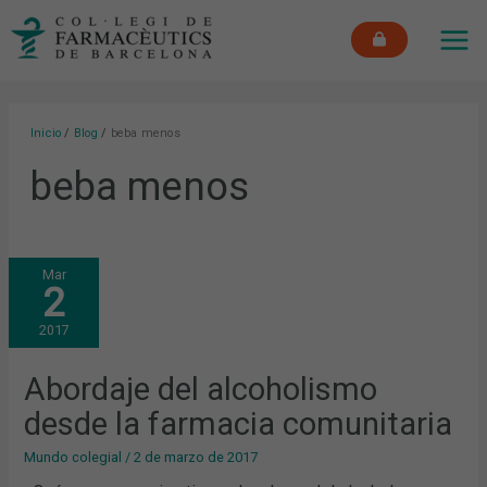
Ir
MAI
al
ME
contenido
Inicio
Blog
beba menos
beba menos
ABORDAJE
Mar
DEL
2
ALCOHOLISMO
DESDE
LA
2017
FARMACIA
COMUNITARIA
Abordaje del alcoholismo
desde la farmacia comunitaria
Mundo colegial
/
2 de marzo de 2017