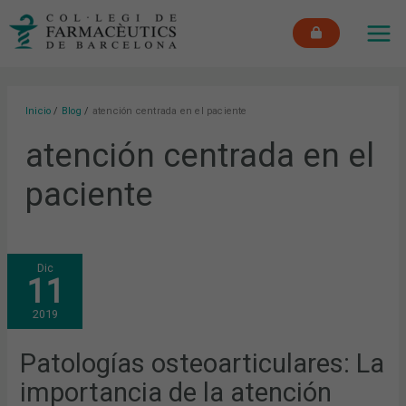
Ir
MAI
al
ME
contenido
Inicio
Blog
atención centrada en el paciente
atención centrada en el
paciente
PATOLOGÍAS
Dic
OSTEOARTICULARES:
11
LA
IMPORTANCIA
DE
2019
LA
ATENCIÓN
CENTRADA
EN
Patologías osteoarticulares: La
EL
PACIENTE
importancia de la atención