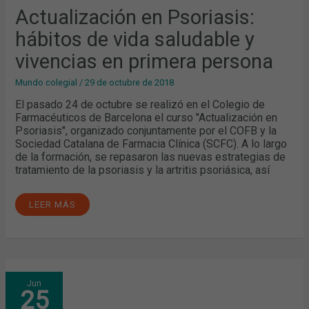
VIVENCIAS
Actualización en Psoriasis:
EN
PRIMERA
hábitos de vida saludable y
PERSONA
vivencias en primera persona
Mundo colegial
/
29 de octubre de 2018
El pasado 24 de octubre se realizó en el Colegio de
Farmacéuticos de Barcelona el curso "Actualización en
Psoriasis", organizado conjuntamente por el COFB y la
Sociedad Catalana de Farmacia Clínica (SCFC). A lo largo
de la formación, se repasaron las nuevas estrategias de
tratamiento de la psoriasis y la artritis psoriásica, así
LEER MÁS
LA
Jun
ASOCIACIÓN
25
ACCIÓ
PSORIASI