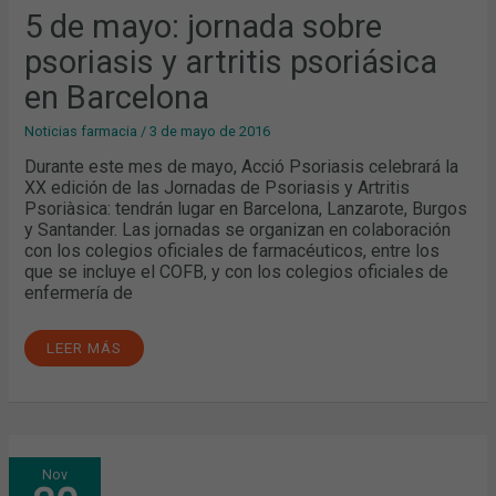
PSORIÁSICA
5 de mayo: jornada sobre
EN
BARCELONA
psoriasis y artritis psoriásica
en Barcelona
Noticias farmacia
/
3 de mayo de 2016
Durante este mes de mayo, Acció Psoriasis celebrará la
XX edición de las Jornadas de Psoriasis y Artritis
Psoriàsica: tendrán lugar en Barcelona, Lanzarote, Burgos
y Santander. Las jornadas se organizan en colaboración
con los colegios oficiales de farmacéuticos, entre los
que se incluye el COFB, y con los colegios oficiales de
enfermería de
LEER MÁS
FARMACÉUTICOS
Nov
DE
HOSPITAL