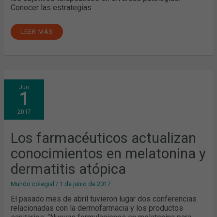
Conocer las estrategias
LEER MÁS
LOS
Jun
FARMACÉUTICOS
1
ACTUALIZAN
CONOCIMIENTOS
EN
2017
MELATONINA
Y
DERMATITIS
ATÓPICA
Los farmacéuticos actualizan
conocimientos en melatonina y
dermatitis atópica
Mundo colegial
/
1 de junio de 2017
El pasado mes de abril tuvieron lugar dos conferencias
relacionadas con la dermofarmacia y los productos