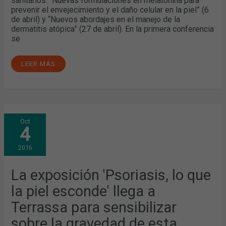
sanitarios: “Nuevas formulaciones en melatonina para
prevenir el envejecimiento y el daño celular en la piel” (6
de abril) y “Nuevos abordajes en el manejo de la
dermatitis atópica” (27 de abril). En la primera conferencia
se
LEER MÁS
LA
Oct
EXPOSICIÓN
4
'PSORIASIS,
LO
QUE
2016
LA
PIEL
ESCONDE'
LLEGA
La exposición 'Psoriasis, lo que
A
TERRASSA
la piel esconde' llega a
PARA
SENSIBILIZAR
SOBRE
Terrassa para sensibilizar
LA
GRAVEDAD
sobre la gravedad de esta
DE