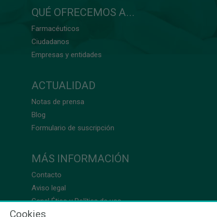
QUÉ OFRECEMOS A...
Farmacéuticos
Ciudadanos
Empresas y entidades
ACTUALIDAD
Notas de prensa
Blog
Formulario de suscripción
MÁS INFORMACIÓN
Contacto
Aviso legal
Canal Ético y Política de uso
Cookies