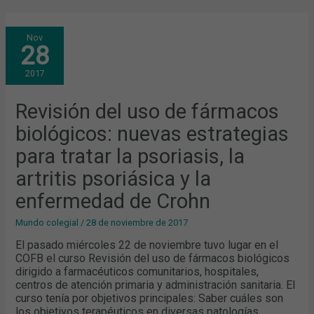
REVISIÓN
Nov
DEL
28
USO
DE
FÁRMACOS
2017
BIOLÓGICOS:
NUEVAS
ESTRATEGIAS
PARA
Revisión del uso de fármacos
TRATAR
LA
biológicos: nuevas estrategias
PSORIASIS,
LA
ARTRITIS
para tratar la psoriasis, la
PSORIÁSICA
Y
artritis psoriásica y la
LA
ENFERMEDAD
DE
enfermedad de Crohn
CROHN
Mundo colegial
/
28 de noviembre de 2017
El pasado miércoles 22 de noviembre tuvo lugar en el
COFB el curso Revisión del uso de fármacos biológicos
dirigido a farmacéuticos comunitarios, hospitales,
centros de atención primaria y administración sanitaria. El
curso tenía por objetivos principales: Saber cuáles son
los objetivos terapéuticos en diversas patologías.