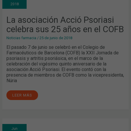
CELEBRA
2018
SUS
25
AÑOS
EN
La asociación Acció Psoriasi
EL
COFB
celebra sus 25 años en el COFB
Noticias farmacia
/
25 de junio de 2018
El pasado 7 de junio se celebró en el Colegio de
Farmacéuticos de Barcelona (COFB) la XXII Jornada de
psoriasis y artritis psoriásica, en el marco de la
celebración del vigésimo quinto aniversario de la
asociación Acció Psoriasi. El evento contó con la
presencia de miembros de COFB como la vicepresidenta,
Núria
LEER MÁS
CÓMO
Jun
ABORDAR