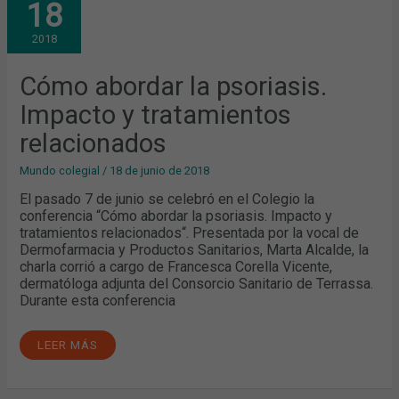
18
LA
PSORIASIS.
IMPACTO
2018
Y
TRATAMIENTOS
RELACIONADOS
Cómo abordar la psoriasis.
Impacto y tratamientos
relacionados
Mundo colegial
/
18 de junio de 2018
El pasado 7 de junio se celebró en el Colegio la
conferencia “Cómo abordar la psoriasis. Impacto y
tratamientos relacionados“. Presentada por la vocal de
Dermofarmacia y Productos Sanitarios, Marta Alcalde, la
charla corrió a cargo de Francesca Corella Vicente,
dermatóloga adjunta del Consorcio Sanitario de Terrassa.
Durante esta conferencia
LEER MÁS