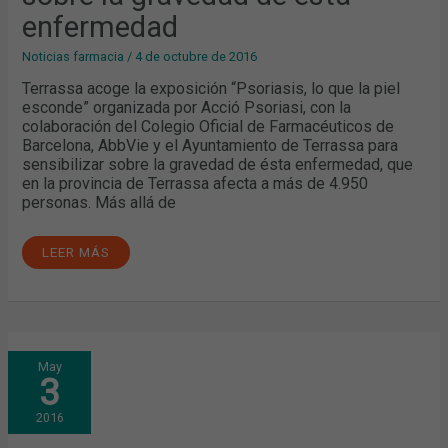
ESTA
ENFERMEDAD
enfermedad
Noticias farmacia
/
4 de octubre de 2016
Terrassa acoge la exposición “Psoriasis, lo que la piel
esconde” organizada por Acció Psoriasi, con la
colaboración del Colegio Oficial de Farmacéuticos de
Barcelona, AbbVie y el Ayuntamiento de Terrassa para
sensibilizar sobre la gravedad de ésta enfermedad, que
en la provincia de Terrassa afecta a más de 4.950
personas. Más allá de
LEER MÁS
5
May
DE
3
MAYO:
JORNADA
SOBRE
2016
PSORIASIS
Y
ARTRITIS