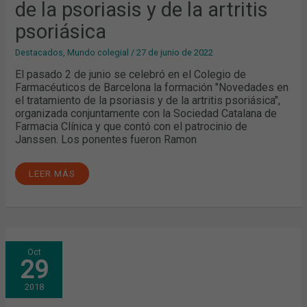
de la psoriasis y de la artritis
psoriásica
Destacados
,
Mundo colegial
/
27 de junio de 2022
El pasado 2 de junio se celebró en el Colegio de
Farmacéuticos de Barcelona la formación "Novedades en
el tratamiento de la psoriasis y de la artritis psoriásica",
organizada conjuntamente con la Sociedad Catalana de
Farmacia Clínica y que contó con el patrocinio de
Janssen. Los ponentes fueron Ramon
LEER MÁS
ACTUALIZACIÓN
Oct
EN
29
PSORIASIS:
HÁBITOS
DE
2018
VIDA
SALUDABLE
Y