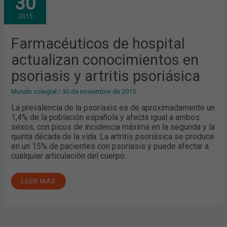
30
ACTUALIZAN
CONOCIMIENTOS
2015
EN
PSORIASIS
Y
ARTRITIS
Farmacéuticos de hospital
PSORIÁSICA
actualizan conocimientos en
psoriasis y artritis psoriásica
Mundo colegial
/
30 de noviembre de 2015
La prevalencia de la psoriasis es de aproximadamente un
1,4% de la población española y afecta igual a ambos
sexos, con picos de incidencia máxima en la segunda y la
quinta década de la vida. La artritis psoriásica se produce
en un 15% de pacientes con psoriasis y puede afectar a
cualquier articulación del cuerpo.
LEER MÁS