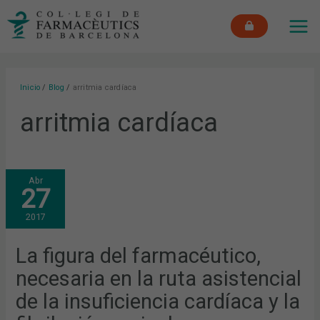
Ir
MAI
al
ME
contenido
Inicio
Blog
arritmia cardíaca
arritmia cardíaca
LA
Abr
FIGURA
27
DEL
FARMACÉUTICO,
NECESARIA
2017
EN
LA
RUTA
ASISTENCIAL
La figura del farmacéutico,
DE
LA
necesaria en la ruta asistencial
INSUFICIENCIA
CARDÍACA
Y
de la insuficiencia cardíaca y la
LA
FIBRILACIÓN