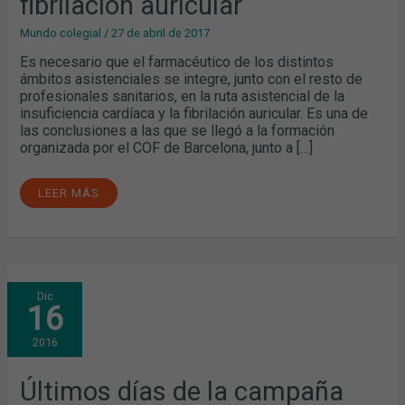
fibrilación auricular
AURICULAR
Mundo colegial
/
27 de abril de 2017
Es necesario que el farmacéutico de los distintos
ámbitos asistenciales se integre, junto con el resto de
profesionales sanitarios, en la ruta asistencial de la
insuficiencia cardíaca y la fibrilación auricular. Es una de
las conclusiones a las que se llegó a la formación
organizada por el COF de Barcelona, junto a […]
LEER MÁS
ÚLTIMOS
Dic
DÍAS
16
DE
LA
CAMPAÑA
2016
'TÓMATE
EL
PULSO'
ANTES
Últimos días de la campaña
DE
LA