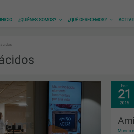
INICIO
¿QUIÉNES SOMOS?
¿QUÉ OFRECEMOS?
ACTIVI
ácidos
ácidos
Ene
AMI
21
S:
Y
SAL
IA
MEN
2015
Ami
Mundo c