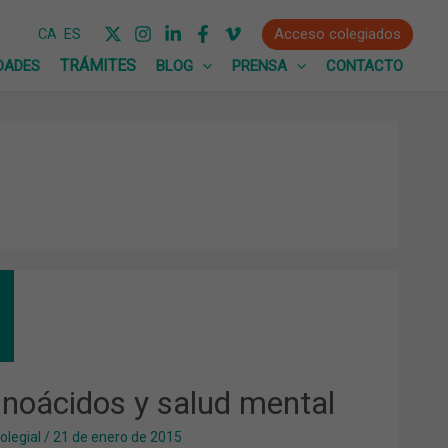
Acceso colegiados
CA
ES
DADES
BLOG
PRENSA
CONTACTO
NOÁCIDOS
UD
TAL
noácidos y salud mental
olegial
/
21 de enero de 2015