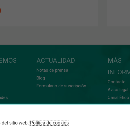
CEMOS
ACTUALIDAD
MÁS
Notas de prensa
INFOR
Blog
Contacto
Formulario de suscripción
Aviso legal
ades
Canal Ético 
 del sitio web.
Política de cookies