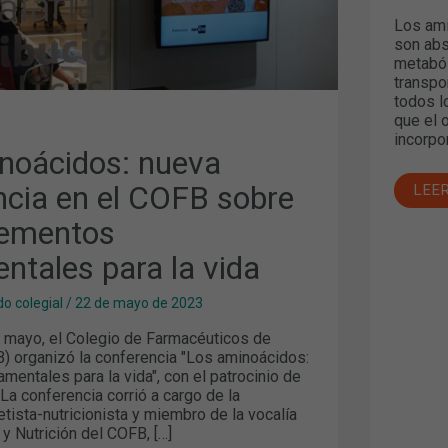
ALES
Los ami
son abs
metaból
transpo
todos l
que el 
incorpo
noácidos: nueva
ncia en el COFB sobre
LEE
lementos
ntales para la vida
o colegial
/
22 de mayo de 2023
 mayo, el Colegio de Farmacéuticos de
) organizó la conferencia "Los aminoácidos:
entales para la vida", con el patrocinio de
La conferencia corrió a cargo de la
etista-nutricionista y miembro de la vocalía
y Nutrición del COFB, […]