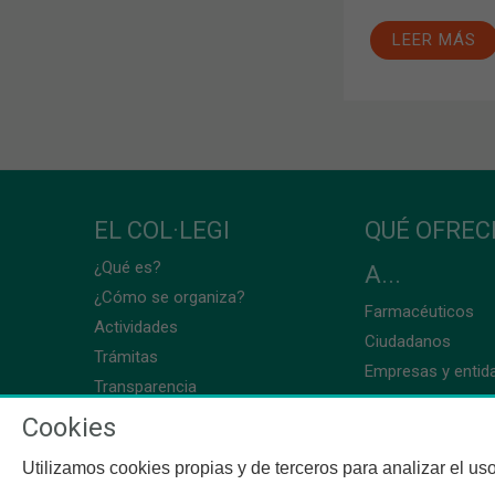
LEER MÁS
EL COL·LEGI
QUÉ OFRE
¿Qué es?
A...
¿Cómo se organiza?
Farmacéuticos
Actividades
Ciudadanos
Trámitas
Empresas y entid
Transparencia
Cookies
Utilizamos cookies propias y de terceros para analizar el uso