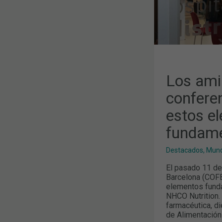
FUNDAMENT
PARA
LA
VIDA
Los ami
confere
estos e
fundame
Destacados
,
Mund
El pasado 11 de
Barcelona (COFB
elementos fundam
NHCO Nutrition. 
farmacéutica, di
de Alimentación 