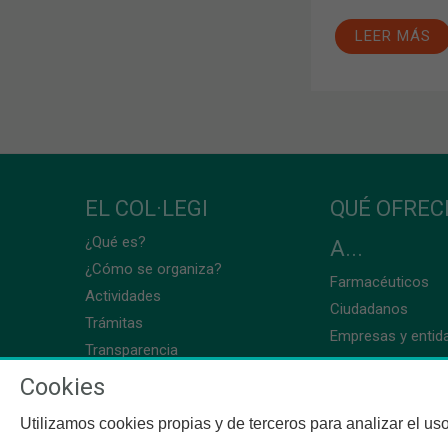
LEER MÁS
EL COL·LEGI
QUÉ OFRE
¿Qué es?
A...
¿Cómo se organiza?
Farmacéuticos
Actividades
Ciudadanos
Trámitas
Empresas y entid
Transparencia
Cookies
Utilizamos cookies propias y de terceros para analizar el uso