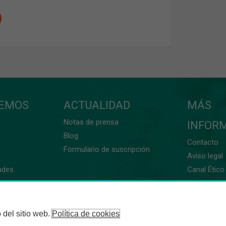
CEMOS
ACTUALIDAD
MÁS
Notas de prensa
INFOR
Blog
Contacto
Formulario de suscripción
Aviso legal
ades
Canal Ético 
 del sitio web.
Política de cookies