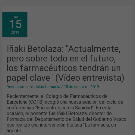
IÑAKI
Ene
BETOLAZA:
15
"ACTUALMENTE,
PERO
SOBRE
2019
TODO
EN
EL
FUTURO,
Iñaki Betolaza: "Actualmente,
LOS
FARMACÉUTICOS
pero sobre todo en el futuro,
TENDRÁN
UN
PAPEL
los farmacéuticos tendrán un
CLAVE"
(VÍDEO
papel clave" (Vídeo entrevista)
ENTREVISTA)
Destacados
,
Noticias farmacia
/
15 de enero de 2019
Recientemente, el Colegio de Farmacéuticos de
Barcelona (COFB) acogió una nueva edición del ciclo de
conferencias “Encuentros con la Sanidad”. En esta
ocasión, el ponente fue Iñaki Betolaza, director de
Farmacia del Departamento de Salud del Gobierno Vasco
que realizó una intervención titulada “La farmacia, un
agente