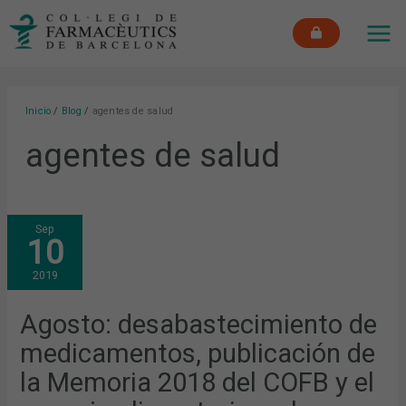
Ir
MAI
al
ME
contenido
Inicio
Blog
agentes de salud
agentes de salud
AGOSTO:
Sep
DESABASTECIMIENTO
10
DE
MEDICAMENTOS,
PUBLICACIÓN
2019
DE
LA
MEMORIA
2018
Agosto: desabastecimiento de
DEL
COFB
medicamentos, publicación de
Y
EL
CONSEJO
la Memoria 2018 del COFB y el
ALIMENTARIO
EN