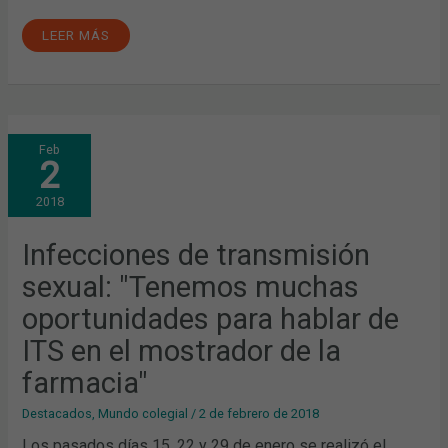
LEER MÁS
INFECCIONES
Feb
DE
2
TRANSMISIÓN
SEXUAL:
"TENEMOS
2018
MUCHAS
OPORTUNIDADES
PARA
HABLAR
Infecciones de transmisión
DE
ITS
sexual: "Tenemos muchas
EN
EL
MOSTRADOR
oportunidades para hablar de
DE
LA
ITS en el mostrador de la
FARMACIA"
farmacia"
Destacados
,
Mundo colegial
/
2 de febrero de 2018
Los pasados días 15, 22 y 29 de enero se realizó el