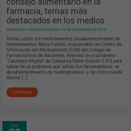
consejo alimentario en la
LA
FARMACIA,
TEMAS
farmacia, temas más
MÁS
DESTACADOS
destacados en los medios
EN
LOS
MEDIOS
Destacados
,
Noticias farmacia
/
10 de septiembre de 2019
Temas sobre los medicamentos Desabastecimiento de
medicamentos Maria Perelló, responsable del Centro de
Información del Medicamento (CIM) del Colegio de
Farmacéuticos de Barcelona, intervino en el programa
“Catalunya Migdia” de Catalunya Ràdio (minuto 2:47) para
hablar de un problema que sufren los farmacéuticos -el
desabastecimiento de medicamentos- y de cómo puede
afectar […]
LEER MÁS
ESTADO
Ene
DE
LA