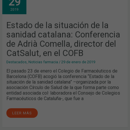
29
SITUACIÓN
DE
2019
LA
SANIDAD
CATALANA:
CONFERENCIA
Estado de la situación de la
DE
ADRIÀ
sanidad catalana: Conferencia
COMELLA,
DIRECTOR
DEL
de Adrià Comella, director del
CATSALUT,
EN
CatSalut, en el COFB
EL
COFB
Destacados
,
Noticias farmacia
/
29 de enero de 2019
El pasado 23 de enero el Colegio de Farmacéuticos de
Barcelona (COFB) acogió la conferencia “Estado de la
situación de la sanidad catalana” –organizada por la
asociación Círculo de Salud de la que forma parte como
entidad asociada col· laboradora el Consejo de Colegios
Farmacéuticos de Cataluña-, que fue a
LEER MÁS