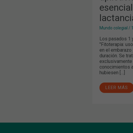
EMBARAZO
esencial
Y
LA
LACTANCIA
lactanci
Mundo colegial
/
Los pasados 1 y
"Fitoterapia: us
en el embarazo y
duración. Se tra
exclusivamente 
conocimientos a
hubiesen […]
LEER MÁS