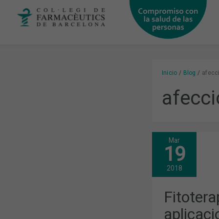
Ir
al
contenido
Inicio
Blog
afecc
afecci
Mar
FITOTERAPI
19
USOS
Y
APLICACIO
2018
DE
LOS
ACEITES
Fitotera
ESENCIALES
EN
aplicaci
EL