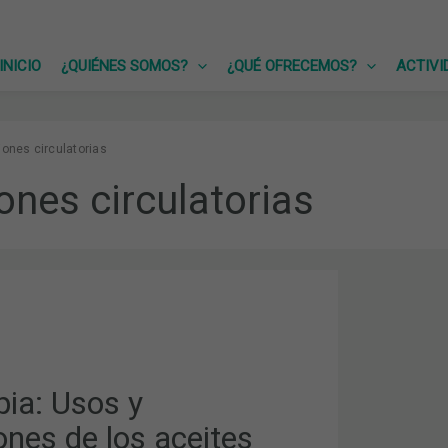
INICIO
¿QUIÉNES SOMOS?
¿QUÉ OFRECEMOS?
ACTIVI
iones circulatorias
ones circulatorias
A:
NES
pia: Usos y
ones de los aceites