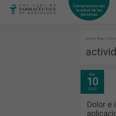
Ir
al
contenido
Inicio
Blog
activ
activi
Mar
DOLOR
10
E
INFLAMACIÓ
USOS
2020
Y
APLICACIO
DE
Dolor e 
LOS
ACEITES
aplicaci
ESENCIALES