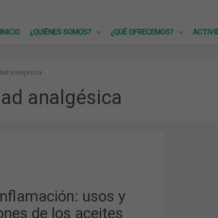
INICIO
¿QUIÉNES SOMOS?
¿QUÉ OFRECEMOS?
ACTIVI
idad analgésica
dad analgésica
N:
NES
inflamación: usos y
ones de los aceites