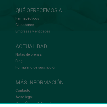
QUÉ OFRECEMOS A...
Farmacéuticos
Ciudadanos
Empresas y entidades
ACTUALIDAD
Notas de prensa
Blog
Formulario de suscripción
MÁS INFORMACIÓN
Contacto
Aviso legal
Canal Ético y Política de uso