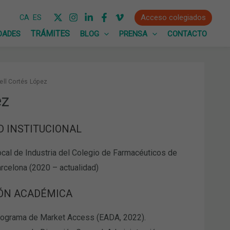
Acceso colegiados
CA
ES
DADES
BLOG
PRENSA
CONTACTO
xell Cortés López
ez
D INSTITUCIONAL
cal de Industria del Colegio de Farmacéuticos de
rcelona (2020 – actualidad)
ÓN ACADÉMICA
ograma de Market Access (EADA, 2022).