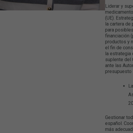
Liderar y sup
medicamentos 
(UE). Estrate
la cartera de
para posibles
financiación
productos y n
el fin de con
la estrategia
suplente del
ante las Auto
presupuesto
La
As
2
Gestionar tod
español. Coor
más adecuada.