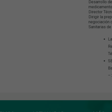
Desarrollo de
medicamentos
Director Técn
Dirigir la pr
negociación 
Sanitarias d
La
Re
Té
SE
Ba
–