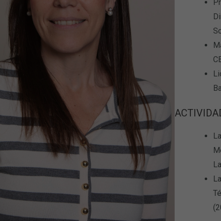
Pr
Di
S
Má
CE
Li
Ba
ACTIVIDA
La
Mé
La
La
Té
(2