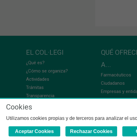
EL COL·LEGI
QUÉ OFRE
¿Qué es?
A...
¿Cómo se organiza?
Farmacéuticos
Actividades
Ciudadanos
Trámitas
Empresas y entid
Transparencia
Cookies
Utilizamos cookies propias y de terceros para analizar el uso
Aceptar Cookies
Rechazar Cookies