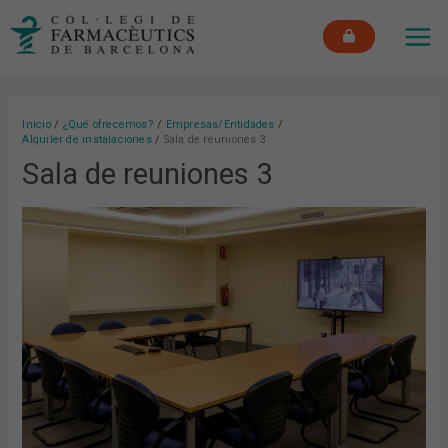
Ir
MAI
al
ME
contenido
Inicio
¿Qué ofrecemos?
Empresas/Entidades
Alquiler de instalaciones
Sala de reuniones 3
Sala de reuniones 3