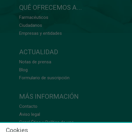
QUÉ OFRECEMOS A...
Farmacéuticos
Ciudadanos
Empresas y entidades
ACTUALIDAD
Notas de prensa
Blog
Formulario de suscripción
MÁS INFORMACIÓN
Contacto
Aviso legal
Canal Ético y Política de uso
Cookies