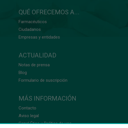
QUÉ OFRECEMOS A...
Farmacéuticos
Ciudadanos
Empresas y entidades
ACTUALIDAD
Notas de prensa
Blog
Formulario de suscripción
MÁS INFORMACIÓN
Contacto
Aviso legal
Canal Ético y Política de uso