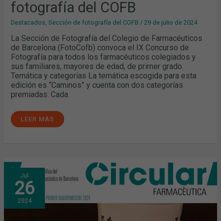
fotografía del COFB
Destacados
,
Sección de fotografía del COFB
/
29 de julio de 2024
La Sección de Fotografía del Colegio de Farmacéuticos
de Barcelona (FotoCofb) convoca el IX Concurso de
Fotografía para todos los farmacéuticos colegiados y
sus familiares, mayores de edad, de primer grado.
Temática y categorías La temática escogida para esta
edición es “Caminos” y cuenta con dos categorías
premiadas: Cada
LEER MÁS
CIRCULAR
Jul
FARMACÉUTICA:
26
YA
DISPONIBLE
LA
2024
EDICIÓN
DEL
PRIMER