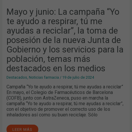
JUNTA
DE
Mayo y junio: La campaña “Yo
GOBIERNO
Y
te ayudo a respirar, tú me
LOS
SERVICIOS
PARA
ayudas a reciclar”, la toma de
LA
POBLACIÓN,
posesión de la nueva Junta de
TEMAS
MÁS
DESTACADOS
Gobierno y los servicios para la
EN
LOS
población, temas más
MEDIOS
destacados en los medios
Destacados
,
Noticias farmacia
/
19 de julio de 2024
Campaña “Yo te ayudo a respirar, tú me ayudas a reciclar”
En mayo, el Colegio de Farmacéuticos de Barcelona
(COFB), junto con AstraZeneca, puso en marcha la
campaña “Yo te ayudo a respirar, tú me ayudas a reciclar”,
con el objetivo de promover el correcto uso de los
inhaladores así como su buen reciclaje. Sólo
LEER MÁS