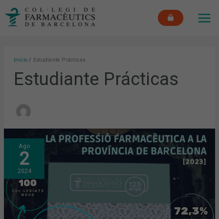
Ir
MAI
al
ME
contenido
Inicio
Estudiante Prácticas
Estudiante Prácticas
LA
Ago
PROFESIÓN
2
FARMACÉUTICA
EN
LA
2024
PROVINCIA
DE
BARCELONA
EN
2023