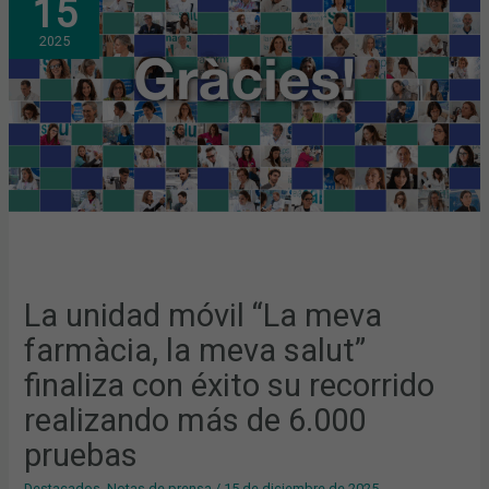
15
MÓVIL
“LA
MEVA
2025
FARMÀCIA,
LA
MEVA
SALUT”
FINALIZA
CON
ÉXITO
SU
RECORRIDO
REALIZANDO
MÁS
DE
6.000
PRUEBAS
La unidad móvil “La meva
farmàcia, la meva salut”
finaliza con éxito su recorrido
realizando más de 6.000
pruebas
Destacados
,
Notas de prensa
/
15 de diciembre de 2025