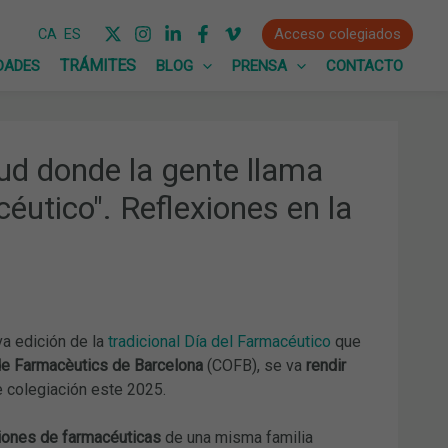
Acceso colegiados
CA
ES
DADES
BLOG
PRENSA
CONTACTO
lud donde la gente llama
éutico". Reflexiones en la
a edición de la
tradicional Día del Farmacéutico
que
de Farmacèutics de Barcelona
(COFB), se va
rendir
 colegiación este 2025.
ciones de farmacéuticas
de una misma familia