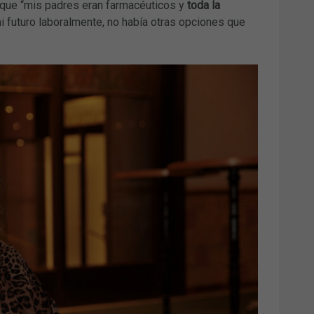
 que “mis padres eran farmacéuticos y
toda la
i futuro laboralmente, no había otras opciones que