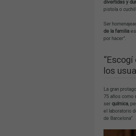
divertidas y d
pistola o cuchill
Ser homenajead
de la familia
est
por hacer”.
“Escogí 
los usua
La gran protag
75 años como co
ser
química
, p
el laboratorio 
de Barcelona”.