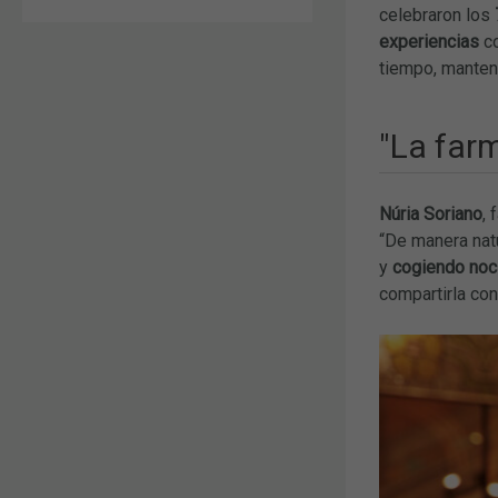
celebraron los
experiencias
c
tiempo, manteni
"La farm
Núria Soriano
,
“De manera natu
y
cogiendo noc
compartirla co