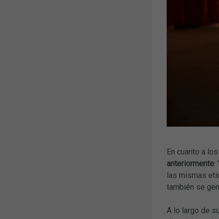
En cuanto a los
anteriormente
:
las mismas eti
también se ge
A lo largo de s