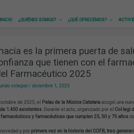
INICIO
¿QUIÉNES SOMOS?
¿QUÉ OFRECEMOS?
ACTIVI
macia es la primera puerta de sa
confianza que tienen con el farmac
del Farmacéutico 2025
undo colegial
/
diciembre 1, 2025
 octubre de 2025, el
Palau de la Música Catalana
acogió una nuev
de 1.450 asistentes
. Durante el acto, organizado por el
Col·legi 
 farmacéuticos y farmacéuticas que cumplen 25, 50 y 75 años
de
 novedad y por
primera vez en la historia del COFB, tres genera