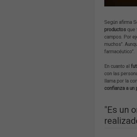
Según afirma S
productos
que 
campos. Por eje
muchos". Aunque
farmacéutico”.
En cuanto al
fu
con las person
llama por la co
confianza a un 
"Es un o
realizad