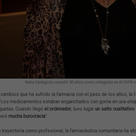
Núria Santigosa cumplió 50 años como colegiada en el COFB en
 cambios que ha sufrido la farmacia con el paso de los años, la
 "Los medicamentos estaban enganchados con goma en una etiqu
quetas. Cuando llegó
el ordenador
, tuvo lugar
un salto cualitativo
neró
mucha burocracia
”.
u trayectoria como profesional, la farmacéutica comunitaria ha id