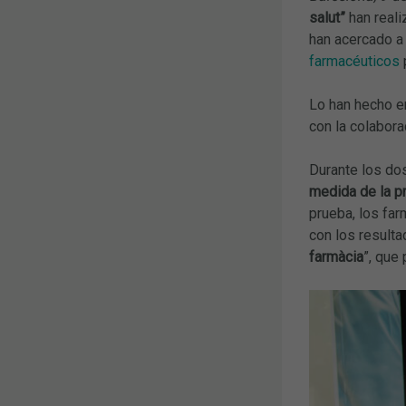
salut”
han real
han acercado a 
farmacéuticos
Lo han hecho e
con la colabor
Durante los dos
medida de la pr
prueba, los fa
con los resulta
farmàcia
”, que