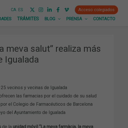
Acceso colegiados
CA
ES
DADES
BLOG
PRENSA
CONTACTO
a meva salut” realiza más
e Igualada
 125 vecinos y vecinas de Igualada
 ofrecen las farmacias por el cuidado de su salud
a por el Colegio de Farmacéuticos de Barcelona
oyo del Ayuntamiento de Igualada
s
de la
unidad móvil “La meva farmàcia, la meva