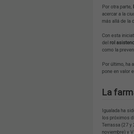
Por otra parte,
acercar a la ci
más allá de la
Con esta inici
del
rol asisten
como la prevenc
Por último, ha 
pone en valor e
La farma
Igualada ha sid
los próximos dí
Terrassa (27 y 
noviembre) y Vi