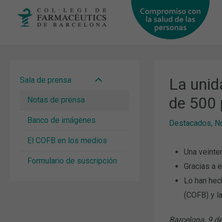
Ir
al
contenido
La unid
Sala de prensa
de 500 
Notas de prensa
Banco de imágenes
Destacados
,
N
El COFB en los medios
Una veinte
Formulario de suscripción
Gracias a e
Lo han hec
(COFB) y l
Barcelona, 9 de