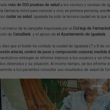
izado
más de 500 pruebas de salud
a los vecinos y vecinas de Ig
la farmacia móvil para conocer y vivir, en primera persona, una
m
por
cuidar su salud.
Igualada ha sido la tercera ciudad en la que 
n el marco de la campaña impulsada por el
Col·legi de Farmacèu
ación de
CaixaBank
y el apoyo de
el Ayuntamiento de Igualada.
 días que el trailer ha visitado la ciudad de Igualada (7 y 8 de o
esión arterial, control de peso y composición corporal, medida de
rmacéuticos entregan un informe impreso a los usuarios y se ofr
dos obtenidos y su situación. Al mismo tiempo, se les informa so
 permite a los pacientes consultar sus resultados de salud de fo