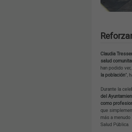
Reforzar
Claudia Tresse
salud comunita
han podido ver
la población
”, 
Durante la cele
del Ayuntamien
como profesion
que simplement
más a menudo a
Salud Pública.