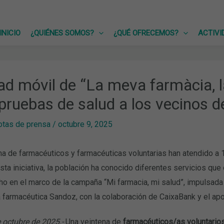
INICIO
¿QUIÉNES SOMOS?
¿QUÉ OFRECEMOS?
ACTIVI
ad móvil de “La meva farmàcia, l
pruebas de salud a los vecinos d
otas de prensa
/
octubre 9, 2025
na de farmacéuticos y farmacéuticas voluntarias han atendido a
sta iniciativa, la población ha conocido diferentes servicios que
ho en el marco de la campaña “Mi farmacia, mi salud”, impulsad
a farmacéutica Sandoz, con la colaboración de CaixaBank y el ap
 octubre de 2025.-
Una veintena de
farmacéuticos/as voluntario