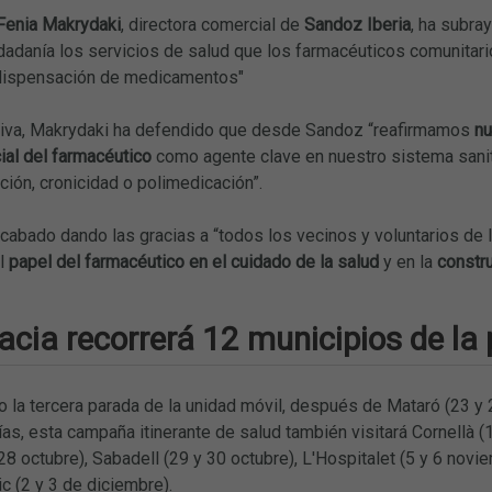
Fenia Makrydaki
, directora comercial de
Sandoz Iberia
, ha subra
udadanía los servicios de salud que los farmacéuticos comunitar
 dispensación de medicamentos"
ativa, Makrydaki ha defendido que desde Sandoz “reafirmamos
nu
cial del farmacéutico
como agente clave en nuestro sistema sanita
ión, cronicidad o polimedicación”.
acabado dando las gracias a “todos los vecinos y voluntarios de
l
papel del farmacéutico en el cuidado de la salud
y en la
constru
cia recorrerá 12 municipios de la 
o la tercera parada de la unidad móvil, después de Mataró (23 y
as, esta campaña itinerante de salud también visitará Cornellà (1
28 octubre), Sabadell (29 y 30 octubre), L'Hospitalet (5 y 6 novi
c (2 y 3 de diciembre).