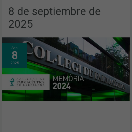
8 de septiembre de
2025
PUBLICADA
Sep
LA
8
MEMORIA
DEL
COFB:
2025
¿QUÉ
HA
SIDO
LO
MÁS
RELEVANTE
DE
2024?