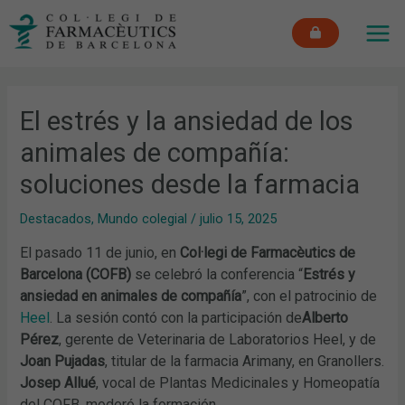
Ir
MAI
al
ME
contenido
El estrés y la ansiedad de los
animales de compañía:
soluciones desde la farmacia
Destacados
,
Mundo colegial
/
julio 15, 2025
El pasado 11 de junio, en
Col·legi de Farmacèutics de
Barcelona (COFB)
se celebró la conferencia “
Estrés y
ansiedad en animales de compañía
”, con el patrocinio de
Heel
. La sesión contó con la participación de
Alberto
Pérez
, gerente de Veterinaria de Laboratorios Heel, y de
Joan Pujadas
, titular de la farmacia Arimany, en Granollers.
Josep Allué
, vocal de Plantas Medicinales y Homeopatía
del COFB, moderó la formación.