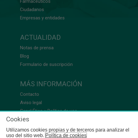
Farmacéuticos
Ciudadanos
Empresas y entidades
ACTUALIDAD
Notas de prensa
Blog
Formulario de suscripción
MÁS INFORMACIÓN
Contacto
Aviso legal
Canal Ético y Política de uso
Cookies
Utilizamos cookies propias y de terceros para analizar el
uso del sitio web.
Política de cookies