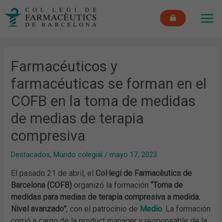
Ir
MAI
al
ME
contenido
Farmacéuticos y
farmacéuticas se forman en el
COFB en la toma de medidas
de medias de terapia
compresiva
Destacados
,
Mundo colegial
/
mayo 17, 2023
El pasado 21 de abril, el
Col·legi de Farmacèutics de
Barcelona (COFB)
organizó la formación
“Toma de
medidas para medias de terapia compresiva a medida.
Nivel avanzado”
, con el patrocinio de
Medio
. La formación
corrió a cargo de la product manager y responsable de la