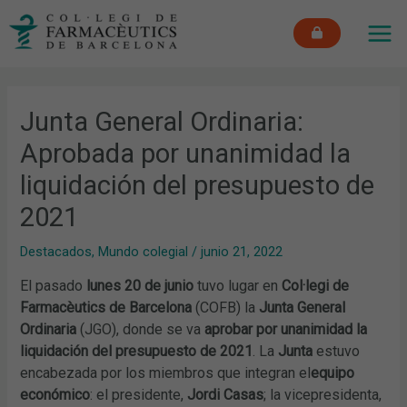
Ir
MAI
al
ME
contenido
Junta General Ordinaria:
Aprobada por unanimidad la
liquidación del presupuesto de
2021
Destacados
,
Mundo colegial
/
junio 21, 2022
El pasado
lunes 20 de junio
tuvo lugar en
Col·legi de
Farmacèutics de Barcelona
(COFB) la
Junta General
Ordinaria
(JGO), donde se va
aprobar por unanimidad la
liquidación del presupuesto de 2021
. La
Junta
estuvo
encabezada por los miembros que integran el
equipo
económico
: el presidente,
Jordi Casas
; la vicepresidenta,