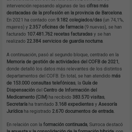
intervención repasando algunas de las
cifras más
destacadas de la profesión en la provincia de Barcelona
.
En 2021 ha contado con
9.182
colegiados/das
(un 74,1%,
mujeres) y
2.357
oficinas de farmacia
(9 nuevas), se han
facturado
107.481.762 recetas facturadas
y se han
realizado
22.384 servicios de guardia nocturna
.
A continuación, pasó al segundo bloque, centrado en la
Memoria de gestión de actividades del COFB
de 2021
,
donde detalló los datos más relevantes de los distintos
departamentos del COFB. En total, se han atendido
más
de 153.000
consultas telefónicas
, la
Guía de
Dispensación
del
Centro de Información del
Medicamento (CIM)
ha recibido
383.570 visitas
,
Secretaría
ha tramitado
3.168 expedientes
y
Asesoría
Jurídica
ha registrado
2.670 documentos de entrada.
En relación con la
formación continuada
, Surroca destacó
la apuesta y la consolidación de la formación híbrida,
con